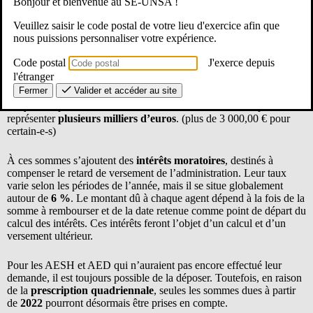
Bonjour et bienvenue au SE-UNSA !
Les personnels concernés doivent impérativement signer et
Veuillez saisir le code postal de votre lieu d'exercice afin que
retourner ce document avant le
30 juin
. Dans ce cas, le versement
nous puissions personnaliser votre expérience.
interviendra sur la
paie d’août
. Passé cette date, le paiement devrait
être reporté à
septembre
.
Code postal
J'exerce depuis
l'étranger
Les montants récupérés peuvent être particulièrement importants. À
Fermer
Valider et accéder au site
titre d’exemple, pour un AESH à mi-temps ayant
exercé en REP+
et ayant
déposé sa demande en 2025, le remboursement peut
représenter
plusieurs milliers d’euros
. (plus de 3 000,00 € pour
certain-e-s)
À ces sommes s’ajoutent des
intérêts moratoires
, destinés à
compenser le retard de versement de l’administration. Leur taux
varie selon les périodes de l’année, mais il se situe globalement
autour de
6 %
. Le montant dû à chaque agent dépend à la fois de la
somme à rembourser et de la date retenue comme point de départ du
calcul des intérêts. Ces intérêts feront l’objet d’un calcul et d’un
versement ultérieur.
Pour les AESH et AED qui n’auraient pas encore effectué leur
demande, il est toujours possible de la déposer. Toutefois, en raison
de la
prescription quadriennale
, seules les sommes dues à partir
de
2022
pourront désormais être prises en compte.