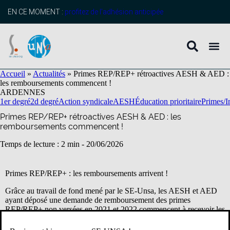
contenu
principal
EN CE MOMENT :
profitez de l’adhésion anticipée
Accueil
»
Actualités
»
Primes REP/REP+ rétroactives AESH & AED :
les remboursements commencent !
ARDENNES
1er degré
2d degré
Action syndicale
AESH
Éducation prioritaire
Primes/I
Primes REP/REP+ rétroactives AESH & AED : les
remboursements commencent !
Temps de lecture : 2 min -
20/06/2026
Primes REP/REP+ : les remboursements arrivent !
Grâce au travail de fond mené par le SE-Unsa, les AESH et AED
ayant déposé une demande de remboursement des primes
REP/REP+ non versées en 2021 et 2022 commencent à recevoir les
documents détaillant les sommes qui leur seront versées.