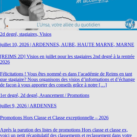
2d degré, stagiaires, Visios
juillet 10, 2026
|
ARDENNES, AUBE, HAUTE MARNE, MARNE
[REIMS 2D] Visios en juillet pour les stagiaires 2nd degré à la rentrée
2026
Félicitations ! Vous êtes nommé·es dans l’académie de Reims en tant
que stagiaire? Nous organisons des visios d’informations et d’échange
de façon à vous apporter des conseils grâce à notre […]
1er degré, 2d degré, Avancement / Promotions
juillet 9, 2026
|
ARDENNES
Promotions Hors Classe et Classe exceptionnelle – 2026
Après la parution des listes de promotions Hors classe et classe ex,
voici un petit récapitulatif des classements et reclassement dans votre