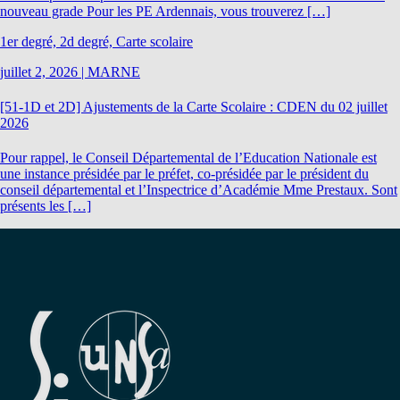
nouveau grade Pour les PE Ardennais, vous trouverez […]
1er degré, 2d degré, Carte scolaire
juillet 2, 2026
|
MARNE
[51-1D et 2D] Ajustements de la Carte Scolaire : CDEN du 02 juillet
2026
Pour rappel, le Conseil Départemental de l’Education Nationale est
une instance présidée par le préfet, co-présidée par le président du
conseil départemental et l’Inspectrice d’Académie Mme Prestaux. Sont
présents les […]