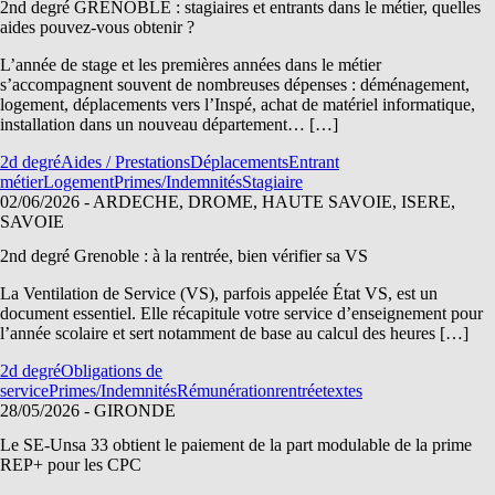
2nd degré GRENOBLE : stagiaires et entrants dans le métier, quelles
aides pouvez-vous obtenir ?
L’année de stage et les premières années dans le métier
s’accompagnent souvent de nombreuses dépenses : déménagement,
logement, déplacements vers l’Inspé, achat de matériel informatique,
installation dans un nouveau département… […]
2d degré
Aides / Prestations
Déplacements
Entrant
métier
Logement
Primes/Indemnités
Stagiaire
02/06/2026
- ARDECHE, DROME, HAUTE SAVOIE, ISERE,
SAVOIE
2nd degré Grenoble : à la rentrée, bien vérifier sa VS
La Ventilation de Service (VS), parfois appelée État VS, est un
document essentiel. Elle récapitule votre service d’enseignement pour
l’année scolaire et sert notamment de base au calcul des heures […]
2d degré
Obligations de
service
Primes/Indemnités
Rémunération
rentrée
textes
28/05/2026
- GIRONDE
Le SE-Unsa 33 obtient le paiement de la part modulable de la prime
REP+ pour les CPC