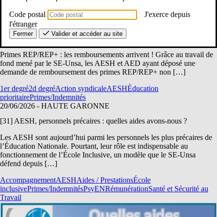
1er degré
École
PE
Primes/Indemnités
Remplaçant / TZR
ressources
Code postal
J'exerce depuis
20/06/2026
- ARDENNES
l'étranger
Primes REP/REP+ rétroactives AESH & AED : les remboursements
Fermer
Valider et accéder au site
commencent !
Primes REP/REP+ : les remboursements arrivent ! Grâce au travail de
fond mené par le SE-Unsa, les AESH et AED ayant déposé une
demande de remboursement des primes REP/REP+ non […]
1er degré
2d degré
Action syndicale
AESH
Éducation
prioritaire
Primes/Indemnités
20/06/2026
- HAUTE GARONNE
[31] AESH, personnels précaires : quelles aides avons-nous ?
Les AESH sont aujourd’hui parmi les personnels les plus précaires de
l’Éducation Nationale. Pourtant, leur rôle est indispensable au
fonctionnement de l’École Inclusive, un modèle que le SE-Unsa
défend depuis […]
Accompagnement
AESH
Aides / Prestations
École
inclusive
Primes/Indemnités
PsyEN
Rémunération
Santé et Sécurité au
Travail