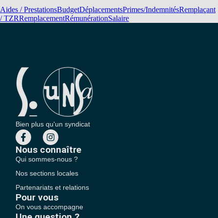
Aides / Prestations
Budget
Déplacements
Primes/Indemnités
Remplaçant
/ TZR
Remplacement
Rémunération
Salaire
Bien plus qu'un syndicat
Nous connaître
Qui sommes-nous ?
Nos sections locales
Partenariats et relations
Pour vous
On vous accompagne
Une question ?