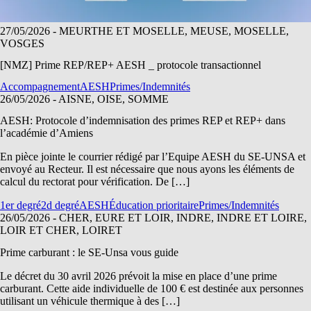
27/05/2026
- MEURTHE ET MOSELLE, MEUSE, MOSELLE,
VOSGES
[NMZ] Prime REP/REP+ AESH _ protocole transactionnel
Accompagnement
AESH
Primes/Indemnités
26/05/2026
- AISNE, OISE, SOMME
AESH: Protocole d’indemnisation des primes REP et REP+ dans
l’académie d’Amiens
En pièce jointe le courrier rédigé par l’Equipe AESH du SE-UNSA et
envoyé au Recteur. Il est nécessaire que nous ayons les éléments de
calcul du rectorat pour vérification. De […]
1er degré
2d degré
AESH
Éducation prioritaire
Primes/Indemnités
26/05/2026
- CHER, EURE ET LOIR, INDRE, INDRE ET LOIRE,
LOIR ET CHER, LOIRET
Prime carburant : le SE-Unsa vous guide
Le décret du 30 avril 2026 prévoit la mise en place d’une prime
carburant. Cette aide individuelle de 100 € est destinée aux personnes
utilisant un véhicule thermique à des […]