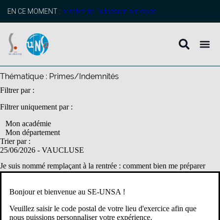
contenu
principal
EN CE MOMENT :
profitez de l’adhésion anticipée
Thématique :
Primes/Indemnités
Filtrer par :
Filtrer uniquement par :
Mon académie
Mon département
Trier par :
25/06/2026
- VAUCLUSE
Je suis nommé remplaçant à la rentrée : comment bien me préparer
avec le SE UNSA.
Le 12 Juin dernier vous avez pu connaître votre affectation pour la
Bonjour et bienvenue au SE-UNSA !
rentrée 2026 et vous avez obtenu un poste de titulaire remplaçant :
Veuillez saisir le code postal de votre lieu d'exercice afin que
mais qu’est-ce que ça signifie ? Comment s’y […]
nous puissions personnaliser votre expérience.