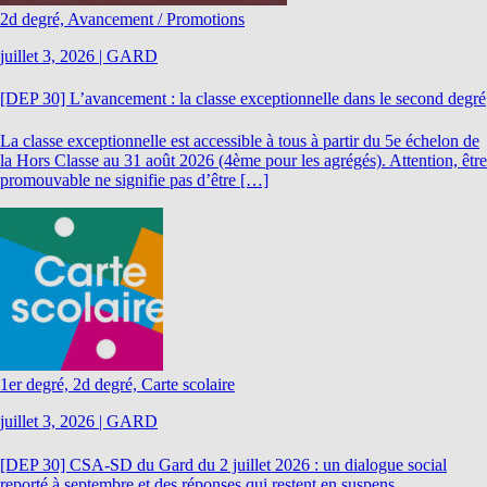
2d degré, Avancement / Promotions
juillet 3, 2026
|
GARD
[DEP 30] L’avancement : la classe exceptionnelle dans le second degré
La classe exceptionnelle est accessible à tous à partir du 5e échelon de
la Hors Classe au 31 août 2026 (4ème pour les agrégés). Attention, être
promouvable ne signifie pas d’être […]
1er degré, 2d degré, Carte scolaire
juillet 3, 2026
|
GARD
[DEP 30] CSA-SD du Gard du 2 juillet 2026 : un dialogue social
reporté à septembre et des réponses qui restent en suspens