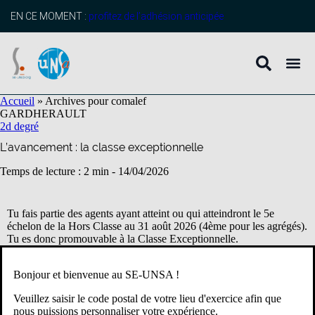
contenu
principal
EN CE MOMENT :
profitez de l’adhésion anticipée
Accueil
»
Archives pour comalef
GARD
HERAULT
2d degré
L’avancement : la classe exceptionnelle
Temps de lecture : 2 min -
14/04/2026
Tu fais partie des agents ayant atteint ou qui atteindront le 5e
échelon de la Hors Classe au 31 août 2026 (4ème pour les agrégés).
Tu es donc promouvable à la Classe Exceptionnelle.
Attention,
être promouvable ne signifie pas d’être promu
.
Bonjour et bienvenue au SE-UNSA !
Le dispositif des viviers a disparu.
Veuillez saisir le code postal de votre lieu d'exercice afin que
Comment ça fonctionne?
nous puissions personnaliser votre expérience.