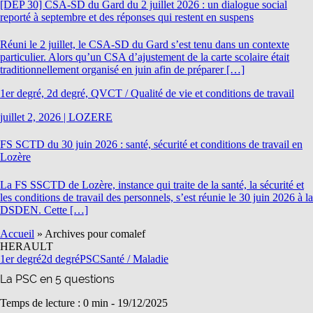
[DEP 30] CSA-SD du Gard du 2 juillet 2026 : un dialogue social
reporté à septembre et des réponses qui restent en suspens
Réuni le 2 juillet, le CSA-SD du Gard s’est tenu dans un contexte
particulier. Alors qu’un CSA d’ajustement de la carte scolaire était
traditionnellement organisé en juin afin de préparer […]
1er degré, 2d degré, QVCT / Qualité de vie et conditions de travail
juillet 2, 2026
|
LOZERE
FS SCTD du 30 juin 2026 : santé, sécurité et conditions de travail en
Lozère
La FS SSCTD de Lozère, instance qui traite de la santé, la sécurité et
les conditions de travail des personnels, s’est réunie le 30 juin 2026 à la
DSDEN. Cette […]
Accueil
»
Archives pour comalef
HERAULT
1er degré
2d degré
PSC
Santé / Maladie
La PSC en 5 questions
Temps de lecture : 0 min -
19/12/2025