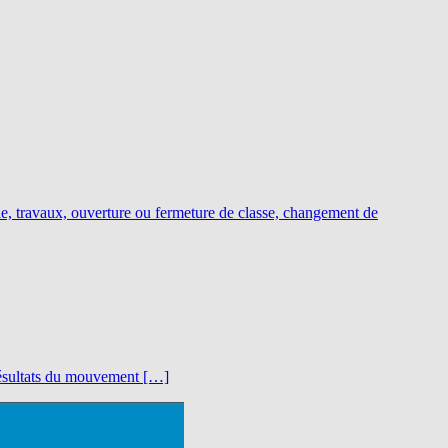
le, travaux, ouverture ou fermeture de classe, changement de
s résultats du mouvement […]