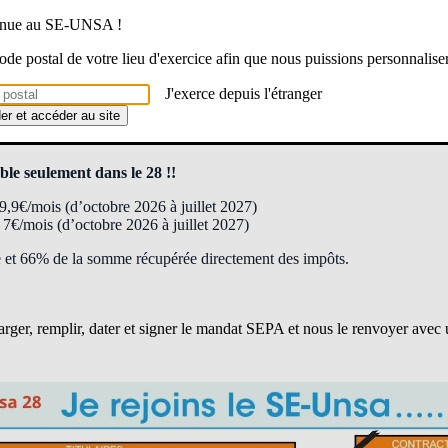
venue au SE-UNSA !
 souhaitez bénéficier de notre accompagnement ?
 code postal de votre lieu d'exercice afin que nous puissions personnalise
re adhésion en prélèvement fractionné (10 fois) à partir d’octobre
J'exerce depuis l'étranger
tiel pour l’année prochaine !
der et accéder au site
e seulement dans le 28 !!
 9,9€/mois (d’octobre 2026 à juillet 2027)
 7€/mois (d’octobre 2026 à juillet 2027)
e et 66% de la somme récupérée directement des impôts.
charger, remplir, dater et signer le mandat SEPA et nous le renvoyer ave