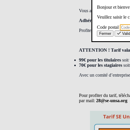
Bonjour et bien
Vous avez apprécié ou vous
Veuillez saisir le
Adhérez ou renouvelez vot
Code postal
Profitez d’un tarif préféren
Fermer
Vali
ATTENTION ! Tarif valabl
99€ pour les titulaires
soit
70€ pour les stagiaires
soit
Avec un comité d’entrepris
Pour profiter du tarif, télé
par mail:
28@se-unsa.org