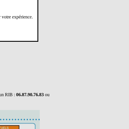
r votre expérience.
 !
c un RIB :
06.87.90.76.83
ou