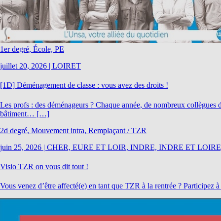
1er degré, École, PE
juillet 20, 2026
|
LOIRET
[1D] Déménagement de classe : vous avez des droits !
Les profs : des déménageurs ? Chaque année, de nombreux collègues dém
bâtiment… […]
2d degré, Mouvement intra, Remplaçant / TZR
juin 25, 2026
|
CHER, EURE ET LOIR, INDRE, INDRE ET LOIRE
Visio TZR on vous dit tout !
Vous venez d’être affecté(e) en tant que TZR à la rentrée ? Participez 