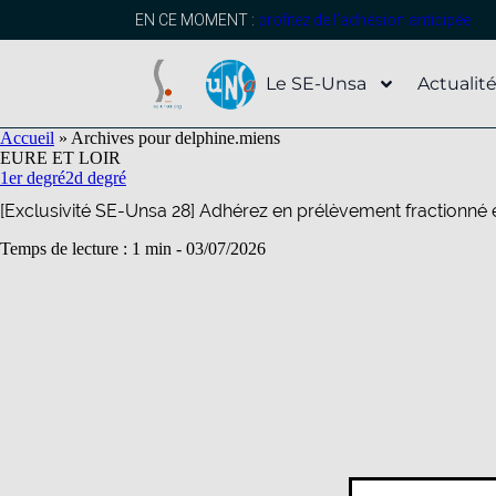
contenu
principal
EN CE MOMENT :
profitez de l’adhésion anticipée
Le SE-Unsa
Actualit
Accueil
»
Archives pour delphine.miens
EURE ET LOIR
1er degré
2d degré
[Exclusivité SE-Unsa 28] Adhérez en prélèvement fractionné et 
Temps de lecture : 1 min -
03/07/2026