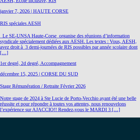
AESH, École inclusive, RIS
janvier 7, 2026
|
HAUTE CORSE
RIS spéciales AESH
Le SE-UNSA Haute-Corse organise des réunions d’information
syndicale spécialement dédiées aux AESH. Les textes : Vous, AESH,
avez droit à 3 demi-journées de RIS possibles par année scolaire dont
[…]
1er degré, 2d degré, Accompagnement
décembre 15, 2025
|
CORSE DU SUD
Stage Rémunération / Retraite Février 2026
Notre stage de 2024 à Ste Lucie de Porto-Vecchio ayant été une belle
réussite et pour répondre à toutes vos attentes, nous renouvelons
l’expérience sur AJACCIO!! Rendez-vous le MARDI 3 […]