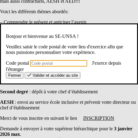
mais aussi contractuels, AESH et AED!!!
Voici les différents thèmes abordés:
– Comprendre le présent et anticiper l’avenir.
– La réglementation en vigueur, les éléments de calcul, se préparer au
changement.
Bonjour et bienvenue au SE-UNSA !
– Entamer ses démarches, vérifier son dossier.
Veuillez saisir le code postal de votre lieu d'exercice afin que
Vous avez droit à 12 journées de congé de formation syndicale (stage)
nous puissions personnaliser votre expérience.
ATTENTION: faire la demande de participation à votre hiérarchie
au
Code postal
J'exerce depuis
moins un mois à l’avance.
l'étranger
Fermer
Valider et accéder au site
Premier degré
: Demande d’autorisation d’absence sur
DANE
https://dane.ac-corse.fr/absence/admin/login.php?auth=user
Second degré
: dépôt à votre chef d’établissement
AESH
: envoi au service école inclusive et prévenir votre directeur ou
chef d’établissement
Merci de vous inscrire en suivant le lien
INSCRIPTION
Demande à envoyer à votre supérieur hiérarchique pour le
3 janvier
2026 max
.