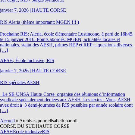
janvier 7, 2026
|
HAUTE CORSE
RIS Aleria (thème important: MGEN !!! )
Prochaine RIS: Aleria, école élémentaire Lustincone, à parti de 16h45,
le 15 janvier 2016. Points abordés: MGEN, actualités locales et
nationales, statut des AESH, primes REP et REP+, questions diverses.
[…]
AESH, École inclusive, RIS
janvier 7, 2026
|
HAUTE CORSE
RIS spéciales AESH
Le SE-UNSA Haute-Corse organise des réunions d’information
syndicale spécialement dédiées aux AESH. Les textes : Vous, AESH,
avez droit à 3 demi-journées de RIS possibles par année scolaire dont
[…]
Accueil
»
Archives pour elisabeth.bartoli
CORSE DU SUD
HAUTE CORSE
AESH
École inclusive
RIS