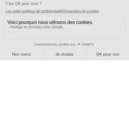
Bien plus qu'un syndicat
Nous connaître
Qui sommes-nous ?
Nos sections locales
Partenariats et relations
Pour vous
On vous accompagne
Une question ?
Pourquoi adhérer ?
Votre section locale
FAQ
Nous contacter