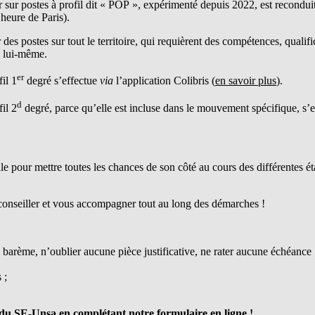
 postes à profil dit « POP », expérimenté depuis 2022, est reconduit. 
heure de Paris).
postes sur tout le territoire, qui requièrent des compétences, qualificat
te lui-même.
er
il 1
degré s’effectue
via
l’application Colibris (
en savoir plus
).
d
il 2
degré, parce qu’elle est incluse dans le mouvement spécifique, s’
le pour mettre toutes les chances de son côté au cours des différentes é
conseiller et vous accompagner tout au long des démarches !
rème, n’oublier aucune pièce justificative, ne rater aucune échéance 
 ;
du SE-Unsa en complétant notre
formulaire en ligne !