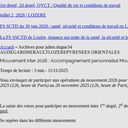
1er degré, 2d degré, QVCT / Qualité de vie et conditions de travail
juillet 2, 2026
|
LOZERE
FS SCTD du 30 juin 2026 : santé, sécurité et conditions de travail en 
La FS SSCTD de Lozère, instance qui traite de la santé, la sécurité et 
Accueil
»
Archives pour julien.dugue34
AUDE
GARD
HERAULT
LOZERE
PYRENEES ORIENTALES
Mouvement inter 2026 : Accompagnement personnalisé Mou
Temps de lecture : 3 min -
11/11/2025
Vous envisagez de participer aux opérations du mouvement 2026 pour 
2025 (12h, heure de Paris) au 26 novembre 2025 (12h, heure de Paris
er
d
La saisie des vœux pour participer au mouvement inter 1
degré, 2
de
prof
.
Se repérer dans les différents mouvements