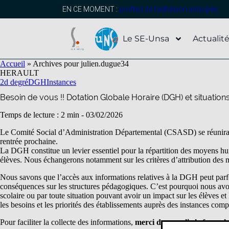
contenu
principal
EN CE MOMENT :
profitez de l’adhésion anticipée
Le SE-Unsa
Actualit
Accueil
»
Archives pour julien.dugue34
HERAULT
2d degré
DGH
Instances
Besoin de vous !! Dotation Globale Horaire (DGH) et situation
Temps de lecture : 2 min -
03/02/2026
Le Comité Social d’Administration Départemental (CSASD) se réunira ce
rentrée prochaine.
La DGH constitue un levier essentiel pour la répartition des moyens huma
élèves. Nous échangerons notamment sur les critères d’attribution des m
Nous savons que l’accès aux informations relatives à la DGH peut parfo
conséquences sur les structures pédagogiques. C’est pourquoi nous av
scolaire ou par toute situation pouvant avoir un impact sur les élèves e
les besoins et les priorités des établissements auprès des instances comp
Pour faciliter la collecte des informations,
merci de remplir le formula