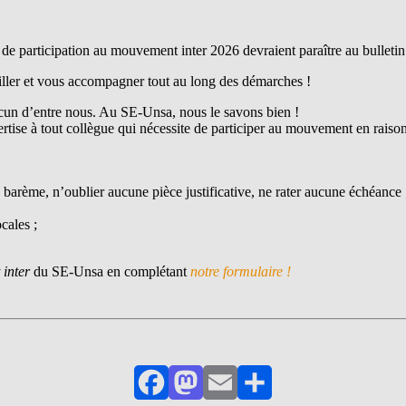
és de participation au mouvement inter 2026 devraient paraître au bulleti
iller et vous accompagner tout au long des démarches !
acun d’entre nous. Au SE-Unsa, nous le savons bien !
tise à tout collègue qui nécessite de participer au mouvement en raison d
rème, n’oublier aucune pièce justificative, ne rater aucune échéance 
cales ;
inter
du SE-Unsa en complétant
notre formulaire !
Facebook
Mastodon
Email
Partager