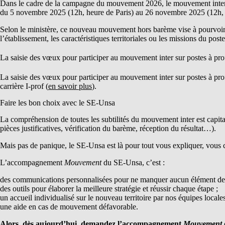
Dans le cadre de la campagne du mouvement 2026, le mouvement inter sur
du 5 novembre 2025 (12h, heure de Paris) au 26 novembre 2025 (12h, 
Selon le ministère, ce nouveau mouvement hors barème vise à pourvoir des 
l’établissement, les caractéristiques territoriales ou les missions du pos
La saisie des vœux pour participer au mouvement inter sur postes à prof
La saisie des vœux pour participer au mouvement inter sur postes à prof
carrière I-prof (
en savoir plus
).
Faire les bon choix avec le SE-Unsa
La compréhension de toutes les subtilités du mouvement inter est capita
pièces justificatives, vérification du barème, réception du résultat…).
Mais pas de panique, le SE-Unsa est là pour tout vous expliquer, vous 
L’accompagnement
Mouvement
du SE-Unsa, c’est :
des communications personnalisées pour ne manquer aucun élément de ba
des outils pour élaborer la meilleure stratégie et réussir chaque étape ;
un accueil individualisé sur le nouveau territoire par nos équipes locales
une aide en cas de mouvement défavorable.
Alors, dès aujourd’hui, demandez l’accompagnement
Mouvement