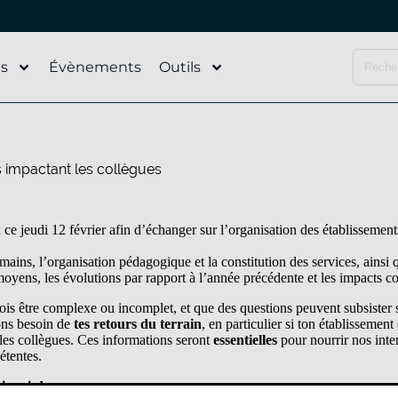
és
Évènements
Outils
s impactant les collègues
 jeudi 12 février afin d’échanger sur l’organisation des établissemen
ins, l’organisation pédagogique et la constitution des services, ainsi q
oyens, les évolutions par rapport à l’année précédente et les impacts co
is être complexe ou incomplet, et que des questions peuvent subsister s
ons besoin de
tes retours du terrain
, en particulier si ton établissemen
t les collègues. Ces informations seront
essentielles
pour nourrir nos inter
étentes.
ire ci-dessous
: