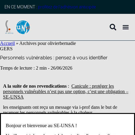
contenu
principal
EN CE MOMENT :
profitez de l’adhésion anticipée
Accueil
»
Archives pour olivierbernadie
GERS
Personnels vulnérables : pensez à vous identifier
Temps de lecture : 2 min -
26/06/2026
A la suite de nos revendications
:
Canicule : protéger les
personnels vulnérables n’est pas une option, c’est une obligation –
SE-UNSA
les enseignants ont reçu un message via i-prof dans le but de
recenser les personnels vulnérables à la chaleur.
Pour celles et ceux qui ne l’auraient pas reçu ou ont problème de
Bonjour et bienvenue au SE-UNSA !
connexion nous le relayons :