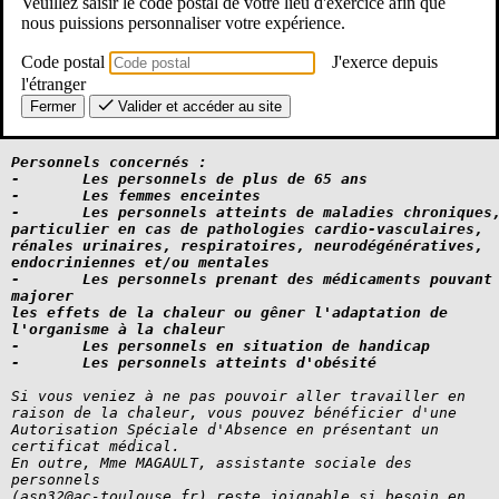
Veuillez saisir le code postal de votre lieu d'exercice afin que
Dans le cadre du plan ministériel de gestion de vague

nous puissions personnaliser votre expérience.
de

chaleur, nous devons recenser les personnels

Code postal
J'exerce depuis
vulnérables. Si vous étiez dans les situations décrites
ci-dessous, je vous remercie de vous signaler auprès de
l'étranger
votre IEN par le biais du secrétariat de votre

Fermer
Valider et accéder au site
circonscription sans communiquer de renseignements

relevant du secret médical. 

Personnels concernés :

-	Les personnels de plus de 65 ans

-	Les femmes enceintes

-	Les personnels atteints de maladies chroniques, en

particulier en cas de pathologies cardio-vasculaires,

rénales urinaires, respiratoires, neurodégénératives,

endocriniennes et/ou mentales

-	Les personnels prenant des médicaments pouvant

majorer

les effets de la chaleur ou gêner l'adaptation de

l'organisme à la chaleur

-	Les personnels en situation de handicap

-	Les personnels atteints d'obésité
Si vous veniez à ne pas pouvoir aller travailler en

raison de la chaleur, vous pouvez bénéficier d'une

Autorisation Spéciale d'Absence en présentant un

certificat médical.

En outre, Mme MAGAULT, assistante sociale des

personnels

(asp32@ac-toulouse.fr) reste joignable si besoin en
