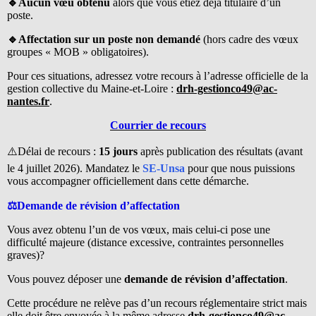
🔹Aucun vœu obtenu
alors que vous étiez déjà titulaire d’un
poste.
🔹Affectation sur un poste non demandé
(hors cadre des vœux
groupes « MOB » obligatoires).
Pour ces situations, adressez votre recours à l’adresse officielle de la
gestion collective du Maine-et-Loire :
drh-gestionco49@ac-
nantes.fr
.
Courrier de recours
⚠️Délai de recours :
15 jours
après publication des résultats (avant
le 4 juillet 2026). Mandatez le
SE-Unsa
pour que nous puissions
vous accompagner officiellement dans cette démarche.
⚖️Demande de révision d’affectation
Vous avez obtenu l’un de vos vœux, mais celui-ci pose une
difficulté majeure (distance excessive, contraintes personnelles
graves)?
Vous pouvez déposer une
demande de révision d’affectation
.
Cette procédure ne relève pas d’un recours réglementaire strict mais
elle doit être envoyée à la même adresse
drh-gestionco49@ac-