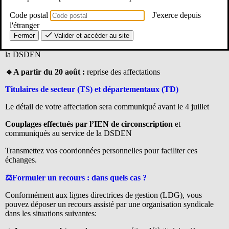
provisoire se dérouleront selon le calendrier suivant :
Code postal
J'exerce depuis
🔹Fin juin :
début des nominations après traitement initial des
l'étranger
recours (affectation provisoire)
Fermer
Valider et accéder au site
🔹20 juillet – 20 août :
pause estivale – fermeture des services de
la DSDEN
🔹A partir du 20 août :
reprise des affectations
Titulaires de secteur (TS) et départementaux (TD)
Le détail de votre affectation sera communiqué avant le 4 juillet
Couplages effectués par l’IEN de circonscription
et
communiqués au service de la DSDEN
Transmettez vos coordonnées personnelles pour faciliter ces
échanges.
⚖️Formuler un recours : dans quels cas ?
Conformément aux lignes directrices de gestion (LDG), vous
pouvez déposer un recours assisté par une organisation syndicale
dans les situations suivantes: