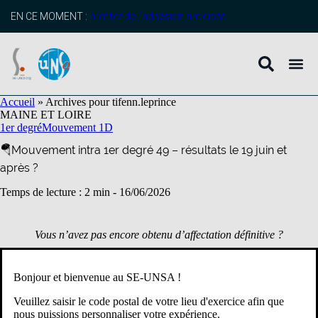
contenu
principal
EN CE MOMENT :
profitez de l’adhésion anticipée
Accueil
»
Archives pour tifenn.leprince
MAINE ET LOIRE
1er degré
Mouvement 1D
🪂Mouvement intra 1er degré 49 – résultats le 19 juin et
après ?
Temps de lecture : 2 min -
16/06/2026
Vous n’avez pas encore obtenu d’affectation définitive ?
Vous souhaitez contester votre affectation ?
Bonjour et bienvenue au SE-UNSA !
Affectations provisoires – calendrier
Veuillez saisir le code postal de votre lieu d'exercice afin que
Pour les collègues restant à nommer, les affectations à titre
nous puissions personnaliser votre expérience.