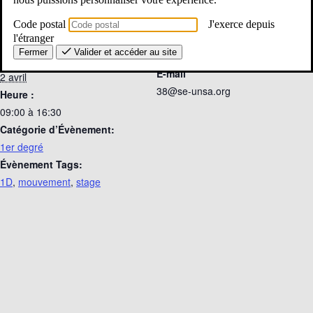
Code postal
J'exerce depuis
Détails
Organisateur
l'étranger
Fermer
Valider et accéder au site
SE-Unsa 38
Date :
E-mail
2 avril
38@se-unsa.org
Heure :
09:00 à 16:30
Catégorie d’Évènement:
1er degré
Évènement Tags:
1D
,
mouvement
,
stage