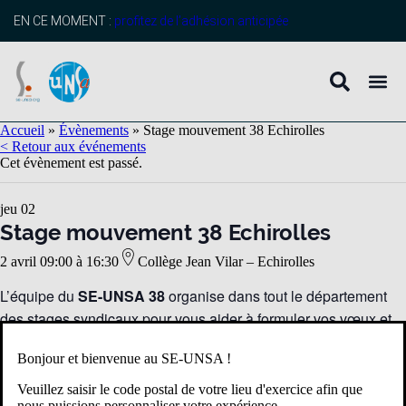
EN CE MOMENT :
profitez de l’adhésion anticipée
Accueil
»
Évènements
»
Stage mouvement 38 Echirolles
< Retour aux événements
Cet évènement est passé.
jeu
02
Stage mouvement 38 Echirolles
2 avril 09:00
à
16:30
Collège Jean Vilar – Echirolles
L’équipe du
SE-UNSA 38
organise dans tout le département
des stages syndicaux pour vous aider à formuler vos vœux et
répondre à vos questions.
Bonjour et bienvenue au SE-UNSA !
Inscription ici
Veuillez saisir le code postal de votre lieu d'exercice afin que
nous puissions personnaliser votre expérience.