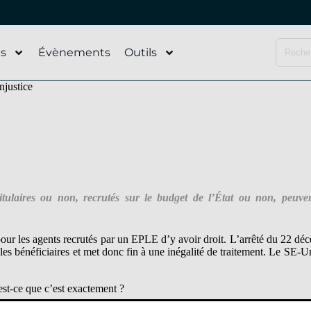
és
Évènements
Outils
njustice
titulaires ou non, recrutés sur le budget de l’État ou non, peuv
e pour les agents recrutés par un EPLE d’y avoir droit. L’arrêté du 22 déc
 les bénéficiaires et met donc fin à une inégalité de traitement. Le SE-U
st-ce que c’est exactement ?
(*)