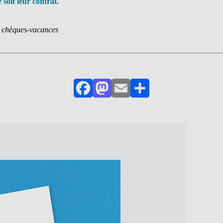
 soit leur contrat.
s chèques-vacances
Facebook
Mastodon
Email
Partager