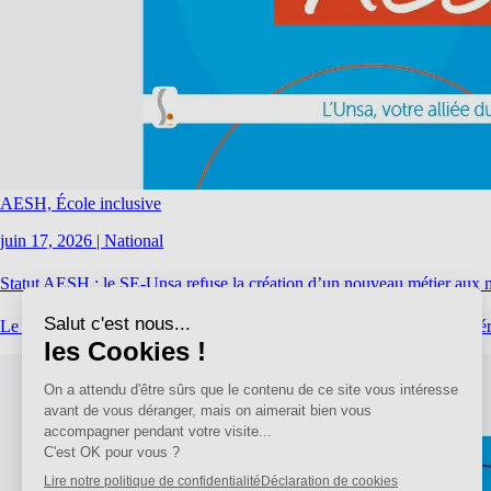
AESH, École inclusive
juin 17, 2026
|
National
Statut AESH : le SE-Unsa refuse la création d’un nouveau métier aux m
Le SE-Unsa a participé ce lundi au deuxième groupe de travail ministé