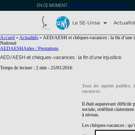
contenu
principal
EN CE MOMENT :
profitez de l’adhésion anticipée
Le SE-Unsa
Actualit
Accueil
»
Actualités
»
AED/AESH et chèques-vacances : la fin d’une i
National
AED
AESH
Aides / Prestations
AED/AESH et chèques-vacances : la fin d’une injustice
Temps de lecture : 2 min -
25/01/2016
Tous les agents publics, 
vacances.
Il était auparavant difficil
sociale, redéfinit clairement
à niveau.
Les chèques-vacances : qu’e