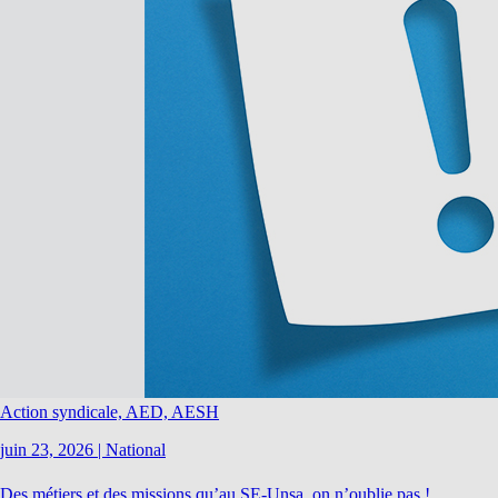
Action syndicale, AED, AESH
juin 23, 2026
|
National
Des métiers et des missions qu’au SE-Unsa, on n’oublie pas !