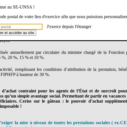
urée en 1983 en partenariat avec l’ANCV
, destinée à l’aide aux loisir
ement qui permet de financer un large éventail d’activités culturelles et
venue au SE-UNSA !
 code postal de votre lieu d'exercice afin que nous puissions personnalise
 : une participation de l’agent qui constitue son épargne et une partic
épargne.
J'exerce depuis l'étranger
der et accéder au site
plicable à chaque agent est déterminé en fonction de son revenu fisc
foyer.
alisée annuellement par circulaire du ministre chargé de la Fonction p
25 %, 20 %, 15 % et 10 %.
tivité, remplissant les conditions d’attribution de la prestation, bén
e FIPHFP à hauteur de 30 %.
d’achat contraint pour les agents de l’État et de surcroît pour 
us qu’un simple avantage social. Permettant de partir en vacances à
éficiaires. Cerise sur le gâteau : le pouvoir d’achat supplément
imposable !
exiger la
mise à niveau de toutes les prestations sociales ( ex-