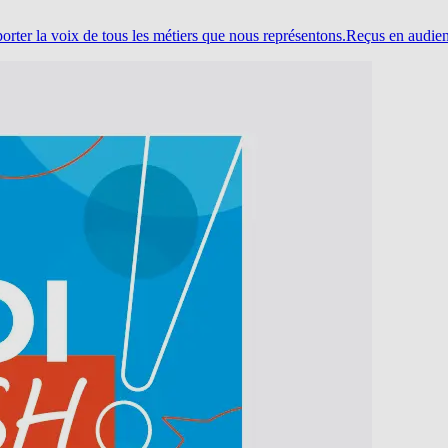
porter la voix de tous les métiers que nous représentons.Reçus en audie