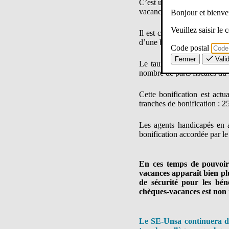
C’est une prestation insta
vacances est un moyen de pai
Bonjour et bien
Veuillez saisir le
Il est composé de deux parts
d’une bonification de cette 
Code postal
Fermer
Vali
Le taux de bonification ap
nombre de parts fiscales du 
Cette bonification est actu
tranches de bonification : 
Les agents handicapés en ac
bonification accordée par l
En ces temps de pouvoir 
vacances apparaît bien pl
de sécurité pour les bén
chèques-vacances est non 
Le SE-Unsa continuera d’