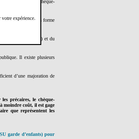
s et aux vacances. Le chèque-
 de loisirs.
r votre expérience.
ipation de l’État, sous forme
al de référence (RFR) et du
ublique. Il existe plusieurs
éficient d’une majoration de
les précaires, le chèque-
 moindre coût, il est gage
aire que représentent les
CESU garde d’enfants) pour