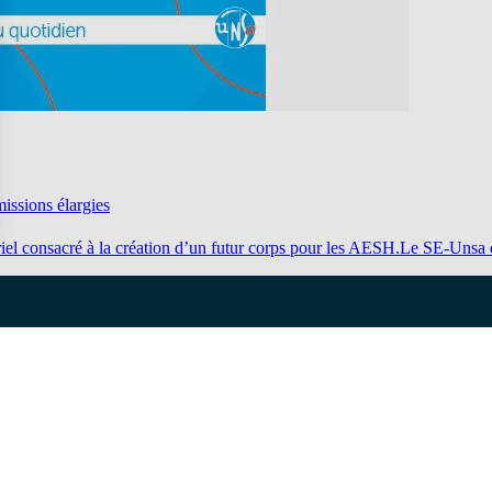
issions élargies
riel consacré à la création d’un futur corps pour les AESH.Le SE-Unsa 
ître
Pour vous
Une question
us ?
On vous accompagne
Pourquoi adhérer
cales
Votre section loca
relations
FAQ