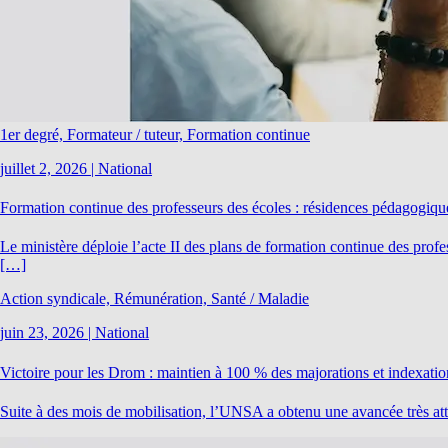
1er degré, Formateur / tuteur, Formation continue
juillet 2, 2026
|
National
Formation continue des professeurs des écoles : résidences pédagogiqu
Le ministère déploie l’acte II des plans de formation continue des pr
[…]
Action syndicale, Rémunération, Santé / Maladie
juin 23, 2026
|
National
Victoire pour les Drom : maintien à 100 % des majorations et index
Suite à des mois de mobilisation, l’UNSA a obtenu une avancée très att