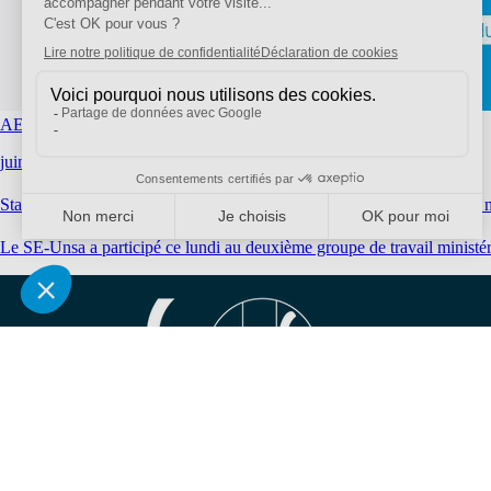
AESH, École inclusive
juin 17, 2026
|
National
Statut AESH : le SE-Unsa refuse la création d’un nouveau métier aux m
Le SE-Unsa a participé ce lundi au deuxième groupe de travail ministé
Nous conna
Qui sommes-no
Nos sections lo
Bien plus qu'un
Partenariats et 
syndicat