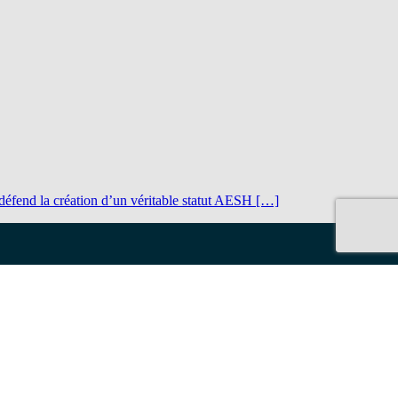
défend la création d’un véritable statut AESH […]
 ?
Votre espace
 ?
Accéder à mon compte
le
Adhérer au SE-UNSA