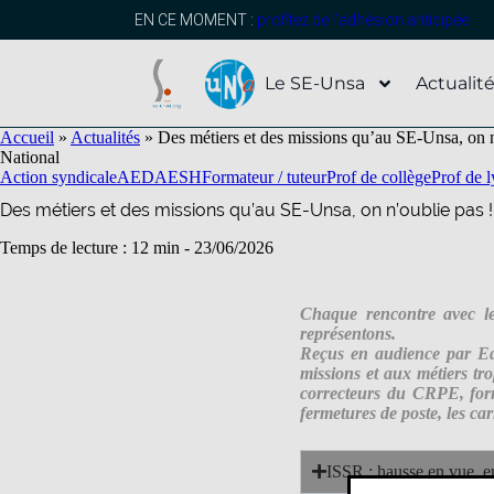
contenu
principal
EN CE MOMENT :
profitez de l’adhésion anticipée
Le SE-Unsa
Actualit
Accueil
»
Actualités
»
Des métiers et des missions qu’au SE-Unsa, on n
National
Action syndicale
AED
AESH
Formateur / tuteur
Prof de collège
Prof de 
Des métiers et des missions qu’au SE-Unsa, on n’oublie pas !
Temps de lecture : 12 min -
23/06/2026
Chaque rencontre avec le
représentons.
Reçus en audience par Edo
missions et aux métiers tr
correcteurs du CRPE, form
fermetures de poste, les ca
ISSR : hausse en vue, en