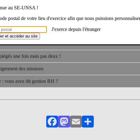
nités REP/REP+
venue au SE-UNSA !
 code postal de votre lieu d'exercice afin que nous puissions personnalise
on de la rentrée scolaire : la réalité au cœur des débats !
J'exerce depuis l'étranger
métier, son urgence !
der et accéder au site
nt mort
iégés une fois mais pas deux !
nigrement des missions
 : vous avez dit gestion RH ?
Facebook
Mastodon
Email
Partager