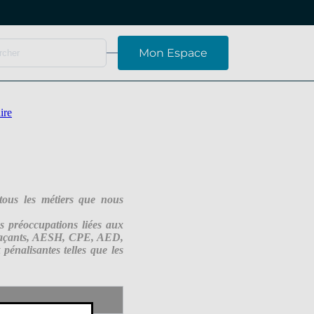
Mon Espace
ire
tous les métiers que nous
s préoccupations liées aux
emplaçants, AESH, CPE, AED,
énalisantes telles que les