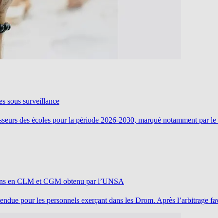
es sous surveillance
ofesseurs des écoles pour la période 2026-2030, marqué notamment par 
ations en CLM et CGM obtenu par l’UNSA
endue pour les personnels exerçant dans les Drom. Après l’arbitrage fav