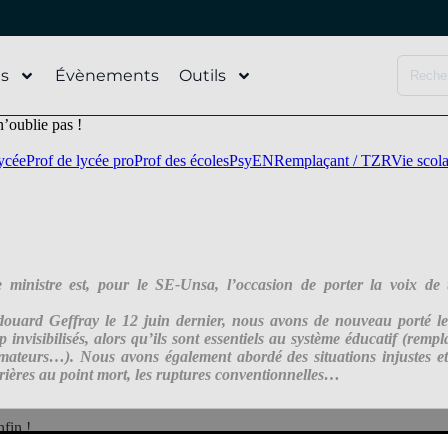
és
Évènements
Outils
’oublie pas !
lycée
Prof de lycée pro
Prof des écoles
PsyEN
Remplaçant / TZR
Vie scola
 ministre est, pour le SE-Unsa, l’occasion de porter la voix de 
uard Geffray le 12 juin dernier, nous avons de nouveau porté le
op invisibilisés, alors qu’ils sont essentiels au système éducatif (r
ateurs…). Nous avons également abordé des situations injustes et p
rrières au point mort, les ruptures conventionnelles…
fin !