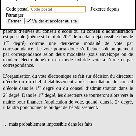
Code postal
J'exerce depuis
Le vote électronique est possible…
l'étranger
Fermer
Valider et accéder au site
Dorénavant, le vote électronique pour élire les représentants des
parents d’élèves au conseil d’école ou au conseil d’administration
est possible (même si la loi de 2021 le rendait déjà possible dans le
er
1
degré) comme une deuxième modalité de vote par
correspondance. Le vote pourra donc s’effectuer soit uniquement
par correspondance selon deux modalités (sous enveloppe ou de
manière électronique) ou en mode hybride vote à l’urne et par
correspondance.
L’organisation du vote électronique se fait sur décision du directeur
d’école ou du chef d’établissement après consultation du conseil
er
d’école dans le 1
degré ou du conseil d’administration dans le
d
er
2
degré. Dans le 1
degré, les directeurs se tourneront alors vers la
d
mairie pour financer l’application de vote, quand, dans le 2
degré,
il faudra ponctionner le budget de l’établissement.
… mais probablement impossible dans les faits