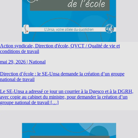
Action syndicale, Direction d'école, QVCT / Qualité de vie et
conditions de travail
mai 29, 2026
|
National
Direction d’école : le SE-Unsa demande la création d’un groupe
national de travail
Le SE-Unsa a adressé ce jour un courrier à la Dgesco et à la DGRH,
avec copie au cabinet du ministre, pour demander la création d’un
groupe national de travail […]