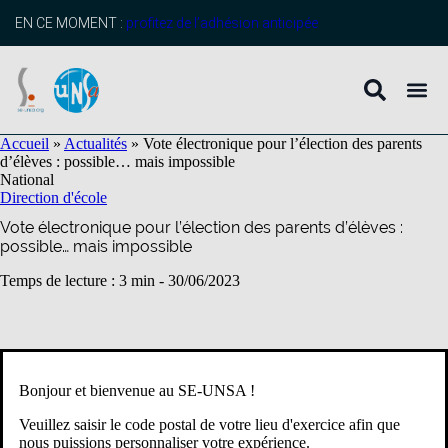
contenu
principal
EN CE MOMENT :
profitez de l’adhésion anticipée
Accueil
»
Actualités
»
Vote électronique pour l’élection des parents
d’élèves : possible… mais impossible
National
Direction d'école
Vote électronique pour l’élection des parents d’élèves :
possible… mais impossible
Temps de lecture : 3 min -
30/06/2023
La loi de décembre 2021 sur la direction d’école permettait déjà
d’organiser l’élection des représentants de parents d’élèves au
Bonjour et bienvenue au SE-UNSA !
conseil d’école par voie électronique. Le ministère publie un
d
décret de cadrage qui intègre aussi le 2
degré pour les élections
Veuillez saisir le code postal de votre lieu d'exercice afin que
au conseil d’administration des collèges et des lycées.
nous puissions personnaliser votre expérience.