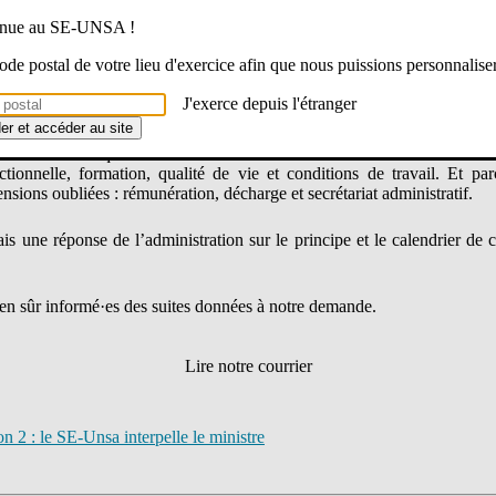
 situation s’est même aggravée : déploiement chaotique d’Onde Versio
venue au SE-UNSA !
tiplication des injonctions, et désormais un référentiel métier publié san
 code postal de votre lieu d'exercice afin que nous puissions personnalise
pour les directeur·rices d’école
J'exerce depuis l'étranger
der et accéder au site
ritable espace de dialogue social dédié, pas une instance d’inf
s sont celles que nous remontent les directeurs et directrices d’école
nctionnelle, formation, qualité de vie et conditions de travail. Et p
ensions oubliées : rémunération, décharge et secrétariat administratif.
 une réponse de l’administration sur le principe et le calendrier de c
en sûr informé·es des suites données à notre demande.
Lire notre courrier
n 2 : le SE-Unsa interpelle le ministre