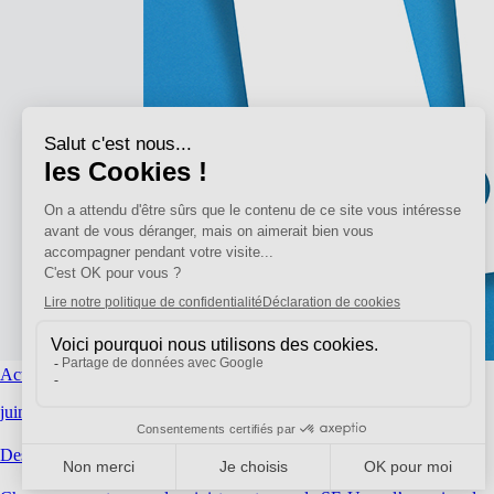
Action syndicale, AED, AESH
juin 23, 2026
|
National
Des métiers et des missions qu’au SE-Unsa, on n’oublie pas !