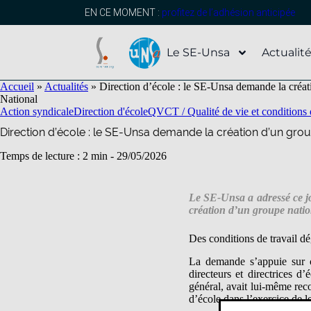
contenu
principal
EN CE MOMENT :
profitez de l’adhésion anticipée
Le SE-Unsa
Actualit
Accueil
»
Actualités
»
Direction d’école : le SE-Unsa demande la créati
National
Action syndicale
Direction d'école
QVCT / Qualité de vie et conditions d
Direction d’école : le SE-Unsa demande la création d’un group
Temps de lecture : 2 min -
29/05/2026
Le SE-Unsa a adressé ce j
création d’un groupe nation
Des conditions de travail d
La demande s’appuie sur ce
directeurs et directrices d’
général, avait lui-même recon
d’école dans l’exercice de l