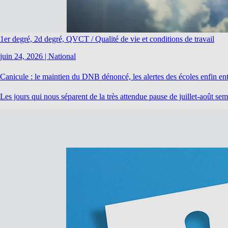
1er degré, 2d degré, QVCT / Qualité de vie et conditions de travail
juin 24, 2026
|
National
Canicule : le maintien du DNB dénoncé, les alertes des écoles enfin e
Les jours qui nous séparent de la très attendue pause de juillet-août s