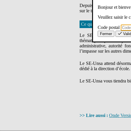
Depuis, rien n’a changé, la
Bonjour et bien
sur le temps de travail, mul
Veuillez saisir le
Ce que demande le SE-Unsa 
Code postal
Fermer
Vali
Le SE-Unsa réclame un vé
thématiques que nous porton
administrative, autorité fo
l’impasse sur les autres dim
Le SE-Unsa attend désormais
dédié à la direction d’école.
Le SE-Unsa vous tiendra bi
>> Lire aussi :
Onde Versio