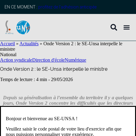
contenu
principal
EN CE MOMENT :
profitez de l’adhésion anticipée
Accueil
»
Actualités
»
Onde Version 2 : le SE-Unsa interpelle le
ministre
National
Action syndicale
Direction d'école
Numérique
Onde Version 2 : le SE-Unsa interpelle le ministre
Temps de lecture : 4 min -
29/05/2026
Depuis sa généralisation à l’ensemble du territoire il y a quelques
jours, Onde Version 2 concentre les difficultés que les directeurs
et directrices d’école connaissaient déjà dans les deux académies
pilotes depuis l’automne dernier, sans qu’elles aient été résolues
Bonjour et bienvenue au SE-UNSA !
entre-temps. Le SE-Unsa a adressé une lettre au ministre de
l’Éducation nationale pour poser clairement ce dont les écoles ont
Veuillez saisir le code postal de votre lieu d'exercice afin que
besoin et ce qui doit changer.
nous puissions personnaliser votre expérience.