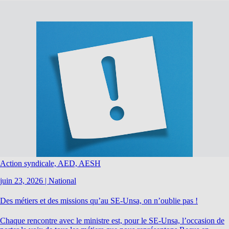
Action syndicale, AED, AESH
juin 23, 2026
|
National
Des métiers et des missions qu’au SE-Unsa, on n’oublie pas !
Chaque rencontre avec le ministre est, pour le SE-Unsa, l’occasion de