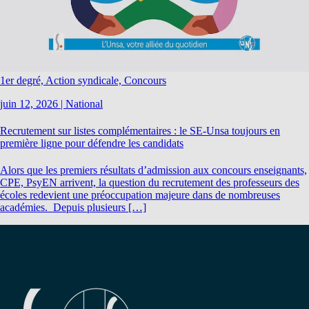
1er degré, Action syndicale, Concours
juin 12, 2026
|
National
Recrutement sur listes complémentaires : le SE-Unsa toujours en
première ligne pour défendre les candidats
Alors que les premiers résultats d’admission aux concours enseignants,
CPE, PsyEN arrivent, la question du recrutement des professeurs des
écoles redevient une préoccupation majeure dans de nombreuses
académies. Depuis plusieurs […]