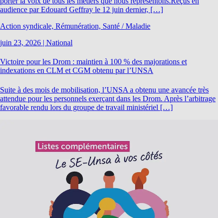
porter la voix de tous les métiers que nous représentons.Reçus en
audience par Edouard Geffray le 12 juin dernier, […]
Action syndicale, Rémunération, Santé / Maladie
juin 23, 2026
|
National
Victoire pour les Drom : maintien à 100 % des majorations et
indexations en CLM et CGM obtenu par l’UNSA
Suite à des mois de mobilisation, l’UNSA a obtenu une avancée très
attendue pour les personnels exerçant dans les Drom. Après l’arbitrage
favorable rendu lors du groupe de travail ministériel […]