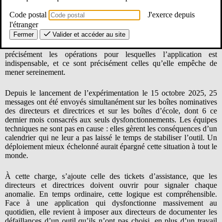
Au mauvais moment et au mauvais rythme
Code postal
J'exerce depuis
l'étranger
La généralisation d’Onde Version 2 est intervenue en pleine période
Fermer
Valider et accéder au site
de préparation de rentrée : inscriptions, radiations, constitution des
classes, communication avec les familles et les mairies. Ce sont
précisément les opérations pour lesquelles l’application est
indispensable, et ce sont précisément celles qu’elle empêche de
mener sereinement.
Depuis le lancement de l’expérimentation le 15 octobre 2025, 25
messages ont été envoyés simultanément sur les boîtes nominatives
des directeurs et directrices et sur les boîtes d’école, dont 6 ce
dernier mois consacrés aux seuls dysfonctionnements. Les équipes
techniques ne sont pas en cause : elles gèrent les conséquences d’un
calendrier qui ne leur a pas laissé le temps de stabiliser l’outil. Un
déploiement mieux échelonné aurait épargné cette situation à tout le
monde.
À cette charge, s’ajoute celle des tickets d’assistance, que les
directeurs et directrices doivent ouvrir pour signaler chaque
anomalie. En temps ordinaire, cette logique est compréhensible.
Face à une application qui dysfonctionne massivement au
quotidien, elle revient à imposer aux directeurs de documenter les
défaillances d’un outil qu’ils n’ont pas choisi, en plus d’un travail