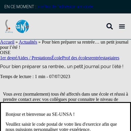
contenu
principal
EN CE MOMENT :
profitez de l’adhésion anticipée
Accueil
»
Actualités
»
Pour bien préparer sa rentrée… un petit journal
pour l’été !
OISE
1er degré
Aides / Prestations
École
Prof des écoles
rentrée
stagiaires
Pour bien préparer sa rentrée… un petit journal pour l’été !
Temps de lecture : 1 min -
07/07/2023
Vous avez (normalement) tous été affectés dans une école et réussi à
prendre contact avec vos collègues pour connaitre le niveau de
classe et toutes les informations utiles!
Bonjour et bienvenue au SE-UNSA !
Il est temps de préparer tranquillement la rentrée et pour cela nous
vous avons préparé
un petit journal spécial débutants!!!
Veuillez saisir le code postal de votre lieu d'exercice afin que
nous puissions personnaliser votre expérience.