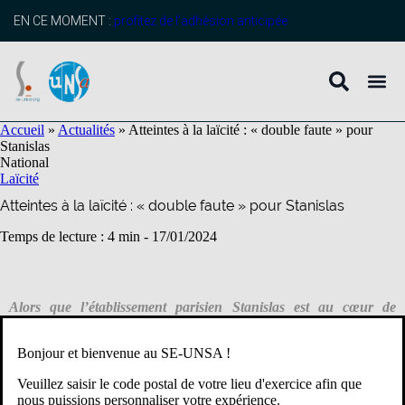
contenu
principal
EN CE MOMENT :
profitez de l’adhésion anticipée
Accueil
»
Actualités
»
Atteintes à la laïcité : « double faute » pour
Stanislas
National
Laïcité
Atteintes à la laïcité : « double faute » pour Stanislas
Temps de lecture : 4 min -
17/01/2024
Alors que l’établissement parisien Stanislas est au cœur de
l’actualité, Médiapart a obtenu le rapport de l’Inspection générale
de l’Éducation, du Sport et de la Recherche rendu en août au
Bonjour et bienvenue au SE-UNSA !
ministre Attal. C’était le ministre Ndiaye qui avait diligenté
l’enquête administrative à la suite d’articles de presse et
Veuillez saisir le code postal de votre lieu d'exercice afin que
témoignages de parents mettant en cause l’établissement privé
nous puissions personnaliser votre expérience.
sous contrat. Ce rapport d’une trentaine de pages est accablant. Il