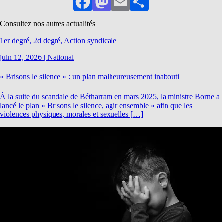
Facebook
Mastodon
Email
Partager
Consultez nos autres actualités
1er degré, 2d degré, Action syndicale
juin 12, 2026
|
National
« Brisons le silence » : un plan malheureusement inabouti
À la suite du scandale de Bétharram en mars 2025, la ministre Borne a
lancé le plan « Brisons le silence, agir ensemble » afin que les
violences physiques, morales et sexuelles […]