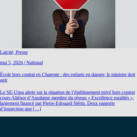
Laïcité, Presse
mai 5, 2026
|
National
École hors contrat en Charente : des enfants en danger, le ministre doit
agir
Le SE-Unsa alerte sur la situation de l’établissement privé hors contrat
cours Aliénor d’Aquitaine membre du réseau « Excellence ruralités »,
largement financé par Pierre-Edouard Stérin. Deux rapports
d’inspection que […]