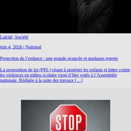
Laïcité, Société
juin 4, 2026
|
National
Protection de l’enfance : une grande avancée et quelques regrets
La proposition de loi (PPL) visant à protéger les enfants et lutter contre
les violences en milieu scolaire vient d’être votée à l’Assemblée
nationale. Rédigée à la suite des travaux […]