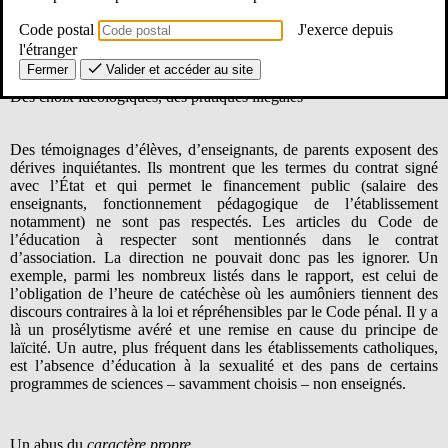
expose un système scolaire établi à l’encontre du principe de
Code postal
J'exerce depuis
laïcité. Face à l’illégalité, le SE-Unsa exige des sanctions !
l'étranger
Fermer
Valider et accéder au site
Des choix idéologiques, des pratiques illégales
Des témoignages d’élèves, d’enseignants, de parents exposent des
dérives inquiétantes. Ils montrent que les termes du contrat signé
avec l’État et qui permet le financement public (salaire des
enseignants, fonctionnement pédagogique de l’établissement
notamment) ne sont pas respectés. Les articles du Code de
l’éducation à respecter sont mentionnés dans le contrat
d’association. La direction ne pouvait donc pas les ignorer. Un
exemple, parmi les nombreux listés dans le rapport, est celui de
l’obligation de l’heure de catéchèse où les aumôniers tiennent des
discours contraires à la loi et répréhensibles par le Code pénal. Il y a
là un prosélytisme avéré et une remise en cause du principe de
laïcité. Un autre, plus fréquent dans les établissements catholiques,
est l’absence d’éducation à la sexualité et des pans de certains
programmes de sciences – savamment choisis – non enseignés.
Un abus du
caractère
propre