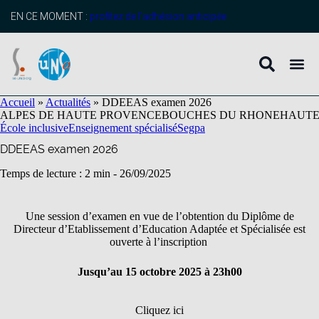
contenu
principal
EN CE MOMENT :
profitez de l’adhésion anticipée
Accueil
»
Actualités
»
DDEEAS examen 2026
ALPES DE HAUTE PROVENCE
BOUCHES DU RHONE
HAUTE
École inclusive
Enseignement spécialisé
Segpa
DDEEAS examen 2026
Temps de lecture : 2 min -
26/09/2025
Une session d’examen en vue de l’obtention du Diplôme de
Directeur d’Etablissement d’Education Adaptée et Spécialisée est
ouverte à l’inscription
Jusqu’au 15 octobre 2025 à 23h00
Cliquez ici