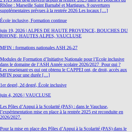
Rhône : Marseille Saint Barnabé et Martigues. 9 ouvertures
supplémentaires prévues à la rentrée 2026 Les locaux […]
École inclusive, Formation continue
juin 19, 2026
|
ALPES DE HAUTE PROVENCE, BOUCHES DU
RHONE, HAUTES ALPES, VAUCLUSE
MFIN : formations nationales ASH 26-27
Modules de Formation d’Initiative Nationale pour l’Ecole inclusive
dans le domaine de l’ASH Année scolaire 2026/2027 Pour qui ?
Les enseignant·es qui ont obtenu le CAPPEI ont, de droit, accès aux
MFIN pour une durée […]
1er degré, 2d degré, École inclusive
juin 4, 2026
|
VAUCLUSE
Les Pôles d’Appui à la Scolarité (PAS) : dans le Vaucluse,
l’expérimentation mise en place à la rentrée 2025 est reconduite en
2026/2027.
Pour la mise en place des Pôles d’Appui à la Scolarité (PAS) dans le