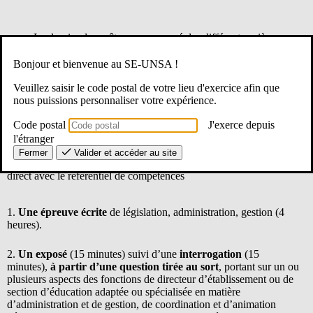
Le dossier devra être accompagné des différentes pièces
justificatives demandées et du document de la proposition du sujet
de mémoire
Bonjour et bienvenue au SE-UNSA !
Veuillez saisir le code postal de votre lieu d'exercice afin que
Pour le 15 novembre 2025 au plus tard
par voie postale
nous puissions personnaliser votre expérience.
SIEC – DES1 Bureau G100 – DDEEAS – 7 rue Ernest Renan
Code postal
J'exerce depuis
94749 ARCUEIL CEDEX
l'étranger
Fermer
Valider et accéder au site
L’examen comprend
3 épreuves
dont les sujets sont en rapport
direct avec le référentiel de compétences
1.
Une épreuve écrite
de législation, administration, gestion (4
heures).
2.
Un exposé
(15 minutes) suivi d’une
interrogation
(15
minutes),
à partir d’une question tirée au sort
, portant sur un ou
plusieurs aspects des fonctions de directeur d’établissement ou de
section d’éducation adaptée ou spécialisée en matière
d’administration et de gestion, de coordination et d’animation