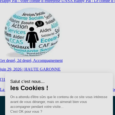
Happy Pal : votre comité d’entreprise UNSA Happy Pal : Le comité d’e
1er degré, 2d degré, Accompagnement
juin 29, 2026
|
HAUTE GARONNE
[31] La CDAS en Haute-Garonne
La CDAS, c’est quoi ? Une instance au service des collègues dans le 