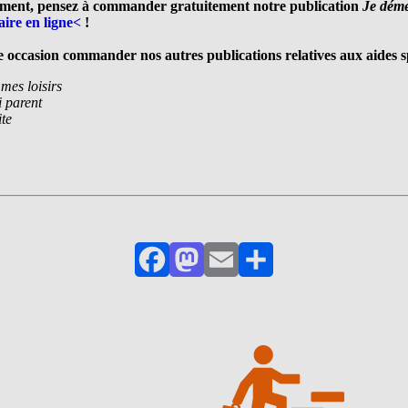
gement, pensez à commander gratuitement notre publication
Je démé
ire en ligne
<
!
occasion commander nos autres publications relatives aux aides sp
mes loisirs
i parent
ite
Facebook
Mastodon
Email
Partager