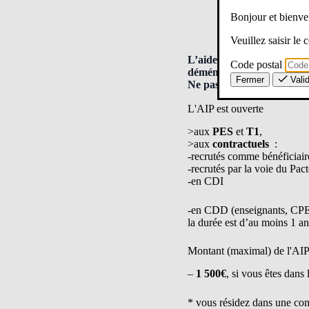
Bonjour et bien
Veuillez saisir le
L’aide à l’installation de
Code postal
déménagement dans un log
Fermer
Vali
Ne passez pas à côté !
L'AIP est ouverte
>aux
PES
et
T1
,
>aux
contractuels
:
-recrutés comme bénéficiair
-recrutés par la voie du Pact
-en CDI
-en CDD (enseignants, CPE,
la durée est d’au moins 1 a
Montant (maximal) de l'AIP
–
1 500€
, si vous êtes dans 
* vous résidez dans une c