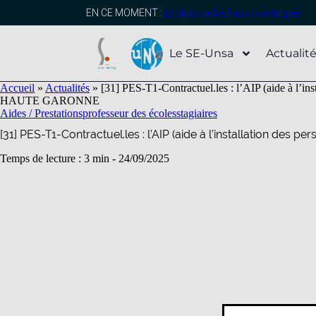
contenu
principal
EN CE MOMENT :
profitez de l’adhésion anticipée
Le SE-Unsa
Actualit
Accueil
»
Actualités
»
[31] PES-T1-Contractuel.les : l’AIP (aide à l’ins
HAUTE GARONNE
Aides / Prestations
professeur des écoles
stagiaires
[31] PES-T1-Contractuel.les : l’AIP (aide à l’installation des per
Temps de lecture : 3 min -
24/09/2025