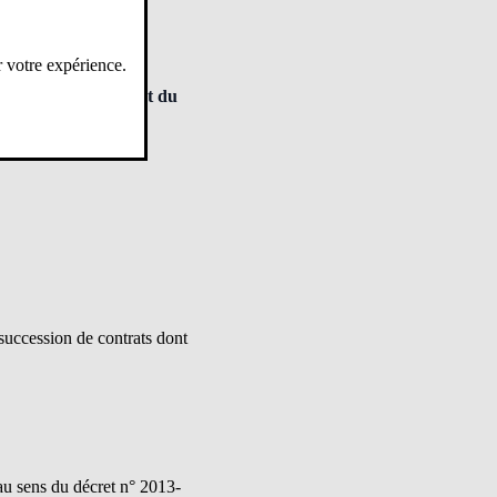
r votre expérience.
s de l’installation et du
uccession de contrats dont
au sens du décret n° 2013-