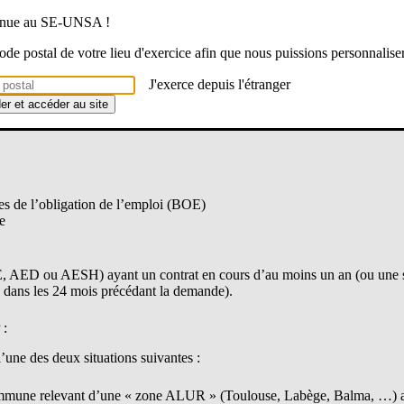
venue au SE-UNSA !
 code postal de votre lieu d'exercice afin que nous puissions personnalise
s personnels (AIP) est une aide contribuant aux dépenses engagées lor
J'exerce depuis l'étranger
ement locatif.
der et accéder au site
es de l’obligation de l’emploi (BOE)
e
 AED ou AESH) ayant un contrat en cours d’au moins un an (ou une s
n dans les 24 mois précédant la demande).
 :
l’une des deux situations suivantes :
ommune relevant d’une « zone ALUR » (Toulouse, Labège, Balma, …)