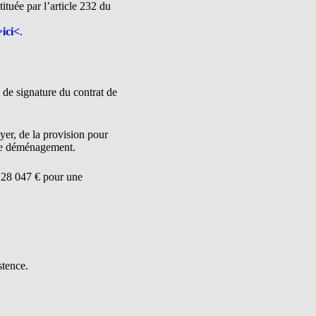
ituée par l’article 232 du
>ici<
.
e de signature du contrat de
yer, de la provision pour
s de déménagement.
e 28 047 € pour une
stence.