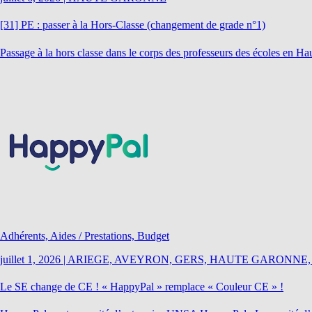
[31] PE : passer à la Hors-Classe (changement de grade n°1)
Passage à la hors classe dans le corps des professeurs des écoles en H
Adhérents, Aides / Prestations, Budget
juillet 1, 2026
|
ARIEGE, AVEYRON, GERS, HAUTE GARONNE,
Le SE change de CE ! « HappyPal » remplace « Couleur CE » !