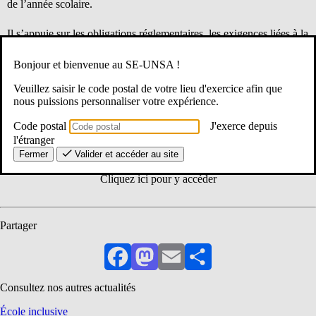
de l’année scolaire.
Il s’appuie sur les obligations réglementaires, les exigences liées à la
fonction, ainsi que sur les retours d’expérience de professionnels du
terrain.
Bonjour et bienvenue au SE-UNSA !
Veuillez saisir le code postal de votre lieu d'exercice afin que
Il n’a pas vocation à se substituer aux textes réglementaires en
nous puissions personnaliser votre expérience.
vigueur, ou aux directives émises par les Directeurs Académiques
des Services de l’Education Nationale (DASEN) et les Inspecteurs
Code postal
J'exerce depuis
de l’Education Nationale (IEN).
l'étranger
Fermer
Valider et accéder au site
Cliquez ici pour y accéder
Partager
Facebook
Mastodon
Email
Partager
Consultez nos autres actualités
École inclusive