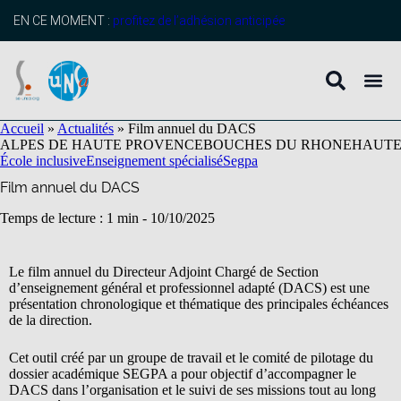
contenu
principal
EN CE MOMENT :
profitez de l’adhésion anticipée
Accueil
»
Actualités
»
Film annuel du DACS
ALPES DE HAUTE PROVENCE
BOUCHES DU RHONE
HAUTE
École inclusive
Enseignement spécialisé
Segpa
Film annuel du DACS
Temps de lecture : 1 min -
10/10/2025
Le film annuel du Directeur Adjoint Chargé de Section
d’enseignement général et professionnel adapté (DACS) est une
présentation chronologique et thématique des principales échéances
de la direction.
Cet outil créé par un groupe de travail et le comité de pilotage du
dossier académique SEGPA a pour objectif d’accompagner le
DACS dans l’organisation et le suivi de ses missions tout au long