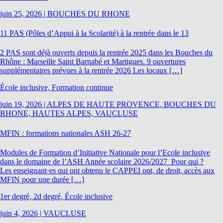
juin 25, 2026
|
BOUCHES DU RHONE
11 PAS (Pôles d’Appui à la Scolarité) à la rentrée dans le 13
2 PAS sont déjà ouverts depuis la rentrée 2025 dans les Bouches du
Rhône : Marseille Saint Barnabé et Martigues. 9 ouvertures
supplémentaires prévues à la rentrée 2026 Les locaux […]
École inclusive, Formation continue
juin 19, 2026
|
ALPES DE HAUTE PROVENCE, BOUCHES DU
RHONE, HAUTES ALPES, VAUCLUSE
MFIN : formations nationales ASH 26-27
Modules de Formation d’Initiative Nationale pour l’Ecole inclusive
dans le domaine de l’ASH Année scolaire 2026/2027 Pour qui ?
Les enseignant·es qui ont obtenu le CAPPEI ont, de droit, accès aux
MFIN pour une durée […]
1er degré, 2d degré, École inclusive
juin 4, 2026
|
VAUCLUSE