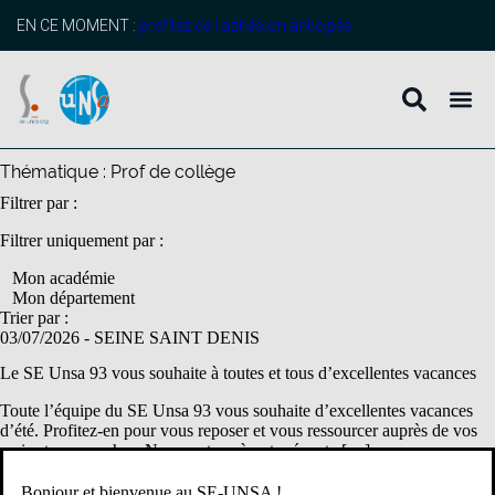
contenu
principal
EN CE MOMENT :
profitez de l’adhésion anticipée
Thématique :
Prof de collège
Filtrer par :
Filtrer uniquement par :
Mon académie
Mon département
Trier par :
03/07/2026
- SEINE SAINT DENIS
Le SE Unsa 93 vous souhaite à toutes et tous d’excellentes vacances
Toute l’équipe du SE Unsa 93 vous souhaite d’excellentes vacances
d’été. Profitez-en pour vous reposer et vous ressourcer auprès de vos
amis et vos proches. Nous restons à votre écoute […]
1er degré
2d degré
Prof d'EPS
Prof de collège
Prof de lycée
Prof de lycée
Bonjour et bienvenue au SE-UNSA !