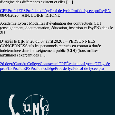
d’origine des différences existent et elles […]
CPE
Prof d'EPS
Prof de collège
Prof de lycée
Prof de lycée pro
PsyEN
08/04/2026
- AIN, LOIRE, RHONE
Académie Lyon : Modalités d’évaluation des contractuels CDI
(enseignement, documentation, éducation, insertion et PsyEN) dans le
2D
D’après le BIR n° 26 du 07 avril 2026 I – PERSONNELS
CONCERNÉSSeuls les personnels recrutés en contrat à durée
indéterminée dans l’enseignement public (CDI) (hors maîtres
auxiliaires) exerçant des […]
2d degré
Carrière
Collège
Contractuel
CPE
Évaluation
Lycée GT
Lycée
pro
PLP
Prof d'EPS
Prof de collège
Prof de lycée
Prof de lycée pro