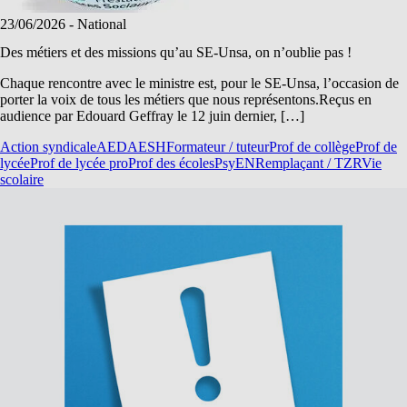
23/06/2026
- National
Des métiers et des missions qu’au SE-Unsa, on n’oublie pas !
Chaque rencontre avec le ministre est, pour le SE-Unsa, l’occasion de
porter la voix de tous les métiers que nous représentons.Reçus en
audience par Edouard Geffray le 12 juin dernier, […]
Action syndicale
AED
AESH
Formateur / tuteur
Prof de collège
Prof de
lycée
Prof de lycée pro
Prof des écoles
PsyEN
Remplaçant / TZR
Vie
scolaire