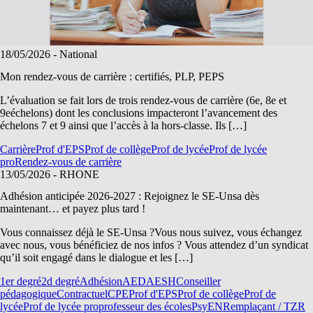
18/05/2026
- National
Mon rendez-vous de carrière : certifiés, PLP, PEPS
L’évaluation se fait lors de trois rendez-vous de carrière (6e, 8e et
9eéchelons) dont les conclusions impacteront l’avancement des
échelons 7 et 9 ainsi que l’accès à la hors-classe. Ils […]
Carrière
Prof d'EPS
Prof de collège
Prof de lycée
Prof de lycée
pro
Rendez-vous de carrière
13/05/2026
- RHONE
Adhésion anticipée 2026-2027 : Rejoignez le SE-Unsa dès
maintenant… et payez plus tard !
Vous connaissez déjà le SE-Unsa ?Vous nous suivez, vous échangez
avec nous, vous bénéficiez de nos infos ? Vous attendez d’un syndicat
qu’il soit engagé dans le dialogue et les […]
1er degré
2d degré
Adhésion
AED
AESH
Conseiller
pédagogique
Contractuel
CPE
Prof d'EPS
Prof de collège
Prof de
lycée
Prof de lycée pro
professeur des écoles
PsyEN
Remplaçant / TZR