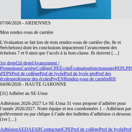
07/06/2026
- ARDENNES
Mon rendez-vous de carrière
L’évaluation se fait lors de trois rendez-vous de carrière (6e, 8e et
9eéchelons) dont les conclusions impacteront l’avancement des
échelons 7 et 9 ainsi que l’accès à la hors-classe. Ils doivent […]
1er degré
2d degré
Avancement /
Promotions
Carrière
Collège
CPE
École
Évaluation
fonctionnaire
PE
PLP
P
d'EPS
Prof de collège
Prof de lycée
Prof de lycée pro
Prof des
écoles
professeur des écoles
PsyEN
Rendez-vous de carrière
RH
04/06/2026
- HAUTE GARONNE
[31] Adhérer au SE-Unsa
Adhésions 2026-2027 Le SE-Unsa 31 vous propose d’adhérer pour
l’année 2026/2027. Notre équipe et nos coordonnées 1 – Adhésion par
prélèvement ou par chèque à l’aide des bulletins d’adhésion ci-dessous
(1er […]
Adhésion
AED
AESH
Contractuel
CPE
Prof de collège
Prof de lycée
Prof