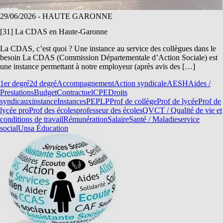
29/06/2026
- HAUTE GARONNE
[31] La CDAS en Haute-Garonne
La CDAS, c’est quoi ? Une instance au service des collègues dans le
besoin La CDAS (Commission Départementale d’Action Sociale) est
une instance permettant à notre employeur (après avis des […]
1er degré
2d degré
Accompagnement
Action syndicale
AESH
Aides /
Prestations
Budget
Contractuel
CPE
Droits
syndicaux
instance
Instances
PE
PLP
Prof de collège
Prof de lycée
Prof de
lycée pro
Prof des écoles
professeur des écoles
QVCT / Qualité de vie et
conditions de travail
Rémunération
Salaire
Santé / Maladie
service
social
Unsa Éducation