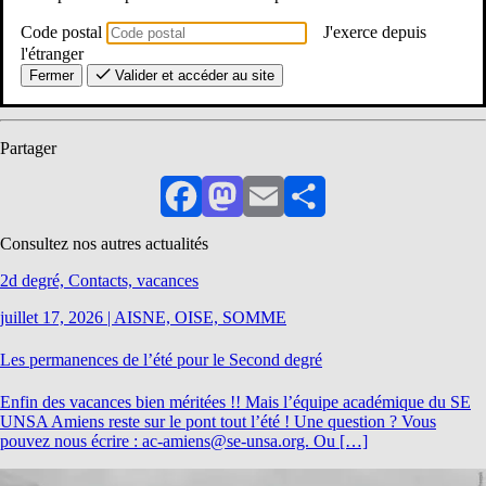
Code postal
J'exerce depuis
Attention, parfois les noms des personnels peuvent changer mais
l'étranger
les coordonnées restent les mêmes.
Fermer
Valider et accéder au site
Partager
Facebook
Mastodon
Email
Partager
Consultez nos autres actualités
2d degré, Contacts, vacances
juillet 17, 2026
|
AISNE, OISE, SOMME
Les permanences de l’été pour le Second degré
Enfin des vacances bien méritées !! Mais l’équipe académique du SE
UNSA Amiens reste sur le pont tout l’été ! Une question ? Vous
pouvez nous écrire : ac-amiens@se-unsa.org. Ou […]