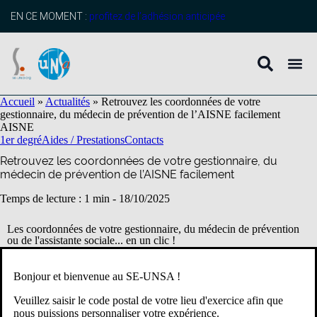
contenu
principal
EN CE MOMENT :
profitez de l’adhésion anticipée
Accueil
»
Actualités
»
Retrouvez les coordonnées de votre
gestionnaire, du médecin de prévention de l’AISNE facilement
AISNE
1er degré
Aides / Prestations
Contacts
Retrouvez les coordonnées de votre gestionnaire, du
médecin de prévention de l’AISNE facilement
Temps de lecture : 1 min -
18/10/2025
Les coordonnées de votre gestionnaire, du médecin de prévention
ou de l'assistante sociale... en un clic !
Bonjour et bienvenue au SE-UNSA !
Les gestionnaires des enseignants 1er degré et des AESH, le
conseiller RH de proximité, le médecin du travail, le service social
Veuillez saisir le code postal de votre lieu d'exercice afin que
en faveur des personnels : toutes les coordonnées au même endroit
nous puissions personnaliser votre expérience.
tout le temps pour vous faciliter la recherche
en cliquant ICI