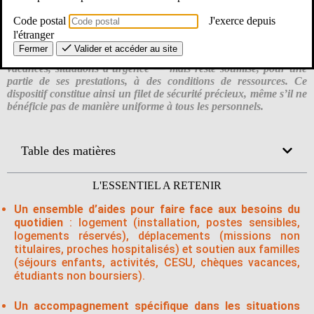
L’action sociale de l’Éducation nationale accompagne les
Code postal
J'exerce depuis
personnels grâce à diverses aides financières, sociales et
l'étranger
familiales, pensées pour soutenir les agents tout au long de leur
Fermer
Valider et accéder au site
carrière. Elle couvre de nombreux besoins — logement, santé,
vacances, situations d’urgence — mais reste soumise, pour une
partie de ses prestations, à des conditions de ressources. Ce
dispositif constitue ainsi un filet de sécurité précieux, même s’il ne
bénéficie pas de manière uniforme à tous les personnels.
Table des matières
L'ESSENTIEL A RETENIR
Un ensemble d’aides pour faire face aux besoins du
quotidien
: logement (installation, postes sensibles,
logements réservés), déplacements (missions non
titulaires, proches hospitalisés) et soutien aux familles
(séjours enfants, activités, CESU, chèques vacances,
étudiants non boursiers).
Un accompagnement spécifique dans les situations