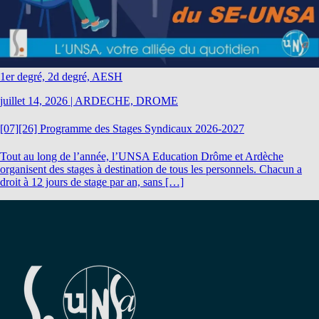
1er degré, 2d degré, AESH
juillet 14, 2026
|
ARDECHE, DROME
[07][26] Programme des Stages Syndicaux 2026-2027
Tout au long de l’année, l’UNSA Education Drôme et Ardèche
organisent des stages à destination de tous les personnels. Chacun a
droit à 12 jours de stage par an, sans […]