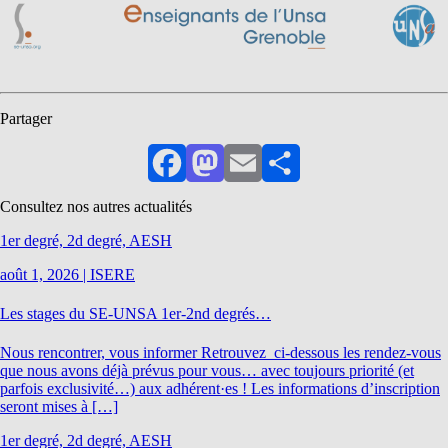
Partager
Facebook
Mastodon
Email
Partager
Consultez nos autres actualités
1er degré, 2d degré, AESH
août 1, 2026
|
ISERE
Les stages du SE-UNSA 1er-2nd degrés…
Nous rencontrer, vous informer Retrouvez ci-dessous les rendez-vous
que nous avons déjà prévus pour vous… avec toujours priorité (et
parfois exclusivité…) aux adhérent·es ! Les informations d’inscription
seront mises à […]
1er degré, 2d degré, AESH