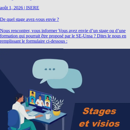
août 1, 2026
|
ISERE
De quel stage avez-vous envie ?
Nous rencontrer, vous informer Vous avez envie d’un stage ou d’une
formation qui pourrait être proposé par le SE-Unsa ? Dites le nous en
remplissant le formulaire ci-dessous :