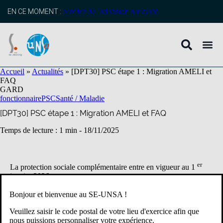
contenu
principal
EN CE MOMENT :
profitez de l’adhésion anticipée
Accueil
»
Actualités
»
[DPT30] PSC étape 1 : Migration AMELI et
FAQ
GARD
fonctionnaire
PSC
Santé / Maladie
[DPT30] PSC étape 1 : Migration AMELI et FAQ
Temps de lecture : 1 min -
18/11/2025
er
La protection sociale complémentaire entre en vigueur au 1
janvier 2026.
Bonjour et bienvenue au SE-UNSA !
ETAPE 1
Veuillez saisir le code postal de votre lieu d'exercice afin que
nous puissions personnaliser votre expérience.
ETAPE 1