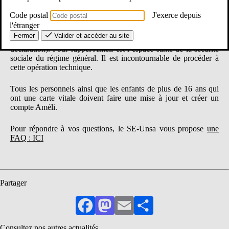
Code postal
J'exerce depuis
Vous devez remettre
votre carte vitale à jour
(depuis mercredi
l'étranger
12 novembre) puis ouvrir
votre compte AMELI
(vous avez dû
Fermer
Valider et accéder au site
recevoir un courrier de la MGEN pour vous guider dans la
déclaration). Pour rappel Ameli est l’espace santé de la sécurité
sociale du régime général. Il est incontournable de procéder à
cette opération technique.
Tous les personnels ainsi que les enfants de plus de 16 ans qui
ont une carte vitale doivent faire une mise à jour et créer un
compte Améli.
Pour répondre à vos questions, le SE-Unsa vous propose
une
FAQ : ICI
Partager
Facebook
Mastodon
Email
Partager
Consultez nos autres actualités