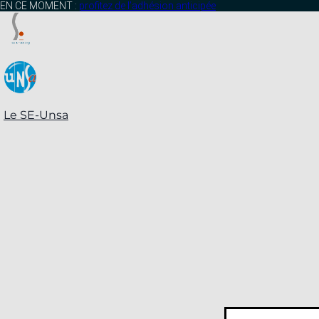
contenu
EN CE MOMENT :
profitez de l’adhésion anticipée
principal
Le SE-Unsa