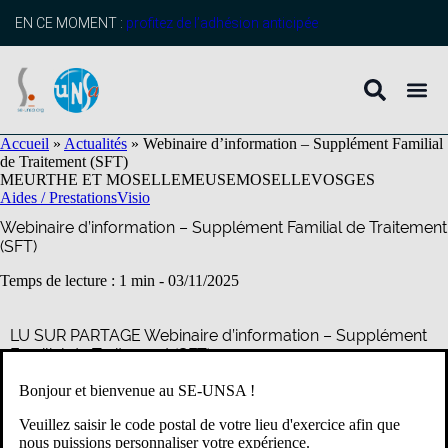
contenu
principal
EN CE MOMENT :
profitez de l’adhésion anticipée
Accueil
»
Actualités
»
Webinaire d’information – Supplément Familial
de Traitement (SFT)
MEURTHE ET MOSELLE
MEUSE
MOSELLE
VOSGES
Aides / Prestations
Visio
Webinaire d’information – Supplément Familial de Traitement
(SFT)
Temps de lecture : 1 min -
03/11/2025
LU SUR PARTAGE Webinaire d’information – Supplément
Familial de Traitement (SFT)
Bonjour et bienvenue au SE-UNSA !
Publié le 03.11.2025
Veuillez saisir le code postal de votre lieu d'exercice afin que
Les services de gestion des personnels organisent un webinaire
nous puissions personnaliser votre expérience.
d’information destiné à accompagner les agents dans leurs