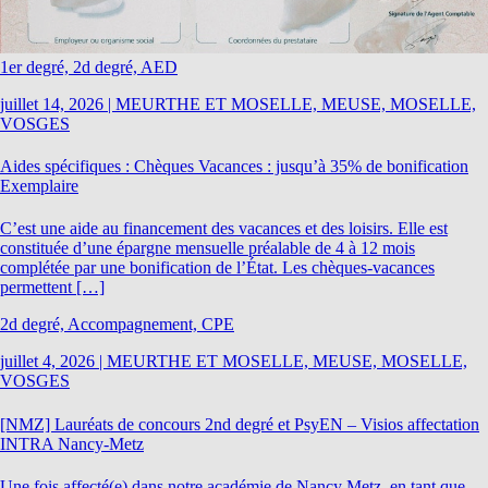
1er degré, 2d degré, AED
juillet 14, 2026
|
MEURTHE ET MOSELLE, MEUSE, MOSELLE,
VOSGES
Aides spécifiques : Chèques Vacances : jusqu’à 35% de bonification
Exemplaire
C’est une aide au financement des vacances et des loisirs. Elle est
constituée d’une épargne mensuelle préalable de 4 à 12 mois
complétée par une bonification de l’État. Les chèques-vacances
permettent […]
2d degré, Accompagnement, CPE
juillet 4, 2026
|
MEURTHE ET MOSELLE, MEUSE, MOSELLE,
VOSGES
[NMZ] Lauréats de concours 2nd degré et PsyEN – Visios affectation
INTRA Nancy-Metz
Une fois affecté(e) dans notre académie de Nancy Metz, en tant que