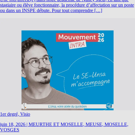
stagiaire ou élève fonctionnaire, la procédure d’affectation sur un poste
ou dans un INSPE débute. Pour tout comprendre […]
1er degré, Visio
juin 18, 2026
|
MEURTHE ET MOSELLE, MEUSE, MOSELLE,
VOSGES