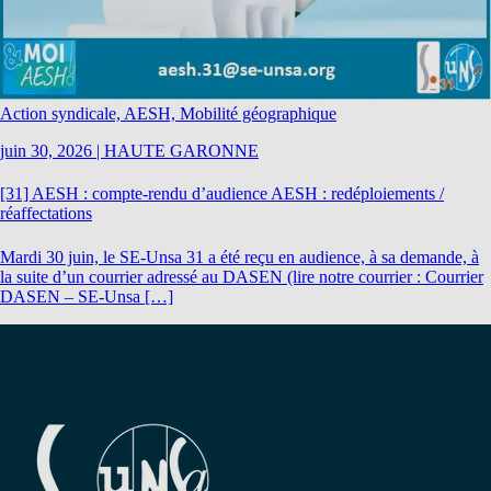
Action syndicale, AESH, Mobilité géographique
juin 30, 2026
|
HAUTE GARONNE
[31] AESH : compte-rendu d’audience AESH : redéploiements /
réaffectations
Mardi 30 juin, le SE-Unsa 31 a été reçu en audience, à sa demande, à
la suite d’un courrier adressé au DASEN (lire notre courrier : Courrier
DASEN – SE-Unsa […]