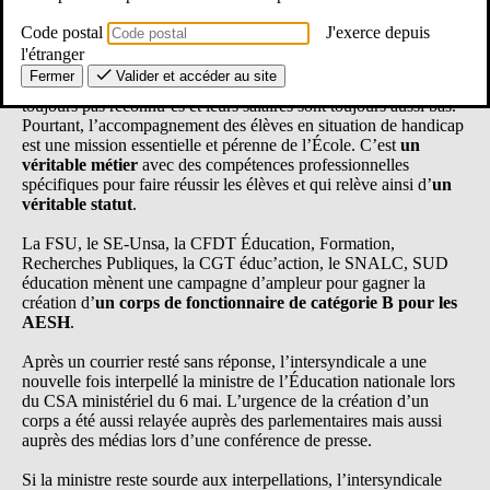
Code postal
J'exerce depuis
l'étranger
Les AESH constituent le deuxième métier de l’Éducation
Fermer
Valider et accéder au site
nationale
en nombre de personnels mais ils et elles ne sont
toujours pas reconnu·es et leurs salaires sont toujours aussi bas.
Pourtant, l’accompagnement des élèves en situation de handicap
est une mission essentielle et pérenne de l’École. C’est
un
véritable métier
avec des compétences professionnelles
spécifiques pour faire réussir les élèves et qui relève ainsi d’
un
véritable statut
.
La FSU, le SE-Unsa, la CFDT Éducation, Formation,
Recherches Publiques, la CGT éduc’action, le SNALC, SUD
éducation mènent une campagne d’ampleur pour gagner la
création d’
un corps de fonctionnaire de catégorie B pour les
AESH
.
Après un courrier resté sans réponse, l’intersyndicale a une
nouvelle fois interpellé la ministre de l’Éducation nationale lors
du CSA ministériel du 6 mai. L’urgence de la création d’un
corps a été aussi relayée auprès des parlementaires mais aussi
auprès des médias lors d’une conférence de presse.
Si la ministre reste sourde aux interpellations, l’intersyndicale