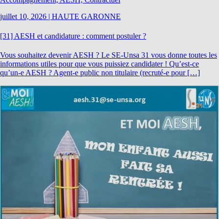
juillet 10, 2026
|
HAUTE GARONNE
[31] AESH et candidature : comment postuler ?
Vous souhaitez devenir AESH ? Le SE-Unsa 31 vous donne toutes les
informations utiles pour que vous puissiez candidater ! Qu’est-ce
qu’un-e AESH ? Agent-e public non titulaire (recruté-e pour […]