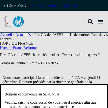
contenu
principal
EN CE MOMENT :
profitez de l’adhésion anticipée
Accueil
»
Actualités
»
Pré-CA de l’AEFE du 11 décembre: Tour de vis
et après ?
HORS DE FRANCE
Hors de France
Réforme
Pré-CA de l’AEFE du 11 décembre: Tour de vis et après ?
Temps de lecture : 3 min -
12/12/2025
Nous avons participé à la réunion dite du « pré-CA » ce jeudi 11
décembre. Réunion présidée par la directrice générale de la
mondialisation en présence de la directrice générale de l’AEFE.
Bonjour et bienvenue au SE-UNSA !
Les annonces suivantes ont été faites :
Veuillez saisir le code postal de votre lieu d'exercice afin que
nous puissions personnaliser votre expérience.