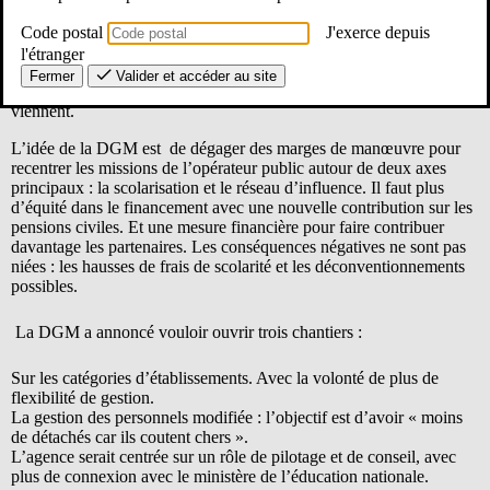
Les mesures financières qui seront adoptées le 18 décembre au CA
Code postal
J'exerce depuis
ne sont qu’une première étape
Une réforme d’ensemble du réseau et de l’agence est en ligne de
l'étranger
mire.
Fermer
Valider et accéder au site
Le cadre d’ensemble de cette réforme sera précisé dans les mois qui
viennent.
L’idée de la DGM est de dégager des marges de manœuvre pour
recentrer les missions de l’opérateur public autour de deux axes
principaux : la scolarisation et le réseau d’influence. Il faut plus
d’équité dans le financement avec une nouvelle contribution sur les
pensions civiles. Et une mesure financière pour faire contribuer
davantage les partenaires. Les conséquences négatives ne sont pas
niées : les hausses de frais de scolarité et les déconventionnements
possibles.
La DGM a annoncé vouloir ouvrir trois chantiers :
Sur les catégories d’établissements. Avec la volonté de plus de
flexibilité de gestion.
La gestion des personnels modifiée : l’objectif est d’avoir « moins
de détachés car ils coutent chers ».
L’agence serait centrée sur un rôle de pilotage et de conseil, avec
plus de connexion avec le ministère de l’éducation nationale.