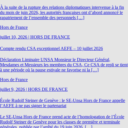
À la suite de la rupture des relations diplomatiques intervenue à la fin
du mois de juin 2026, les autorités françaises ont d’abord annoncé le
rapatriement de l’ensemble des personnels […]
Hors de France
juillet 10, 2026
|
HORS DE FRANCE
Compte rendu CSA exceptionnel AEFE – 10 juillet 2026
Déclaration Liminaire UNSA Monsieur le Directeur Général,
Mesdames et Messieurs les membres du CSA, Ce CSA de repli se tient
à une période où la pause estivale ne favorise ni la […]
Hors de France
juillet 9, 2026
|
HORS DE FRANCE
École Rudolf Steiner de Genève : le SE-Unsa Hors de France appelle
l’AEFE à ne pas signer le partenariat
Le SE-Unsa Hors de France prend acte de l’homologation de l’École
Rudolf Steiner de Genève pour les classes de première et terminale
générales, publiée par l’arrêté du 19 juin 2026. […]