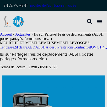
contenu
principal
EN CE MOMENT :
profitez de l’adhésion anticipée
Accueil
»
Actualités
»
[lu sur Partage] Frais de déplacements (AESH,
postes partagés, formations, etc…)
MEURTHE ET MOSELLE
MEUSE
MOSELLE
VOSGES
1er degré
2d degré
AED
AESH
Aides / Prestations
Contractuel
QVCT / Qua
[lu sur Partage] Frais de déplacements (AESH, postes
partagés, formations, etc…)
Temps de lecture : 2 min -
05/01/2026