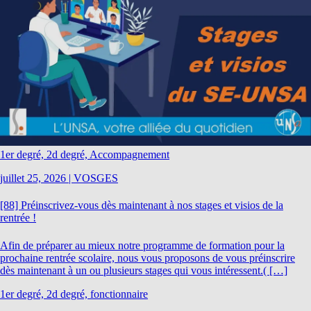
1er degré, 2d degré, Accompagnement
juillet 25, 2026
|
VOSGES
[88] Préinscrivez-vous dès maintenant à nos stages et visios de la
rentrée !
Afin de préparer au mieux notre programme de formation pour la
prochaine rentrée scolaire, nous vous proposons de vous préinscrire
dès maintenant à un ou plusieurs stages qui vous intéressent.( […]
1er degré, 2d degré, fonctionnaire