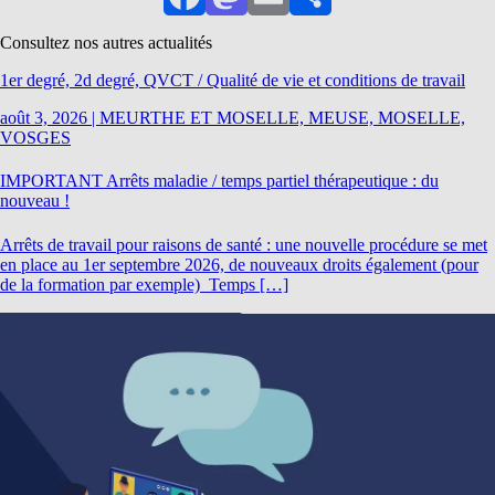
Facebook
Mastodon
Email
Partager
Consultez nos autres actualités
1er degré, 2d degré, QVCT / Qualité de vie et conditions de travail
août 3, 2026
|
MEURTHE ET MOSELLE, MEUSE, MOSELLE,
VOSGES
IMPORTANT Arrêts maladie / temps partiel thérapeutique : du
nouveau !
Arrêts de travail pour raisons de santé : une nouvelle procédure se met
en place au 1er septembre 2026, de nouveaux droits également (pour
de la formation par exemple) Temps […]