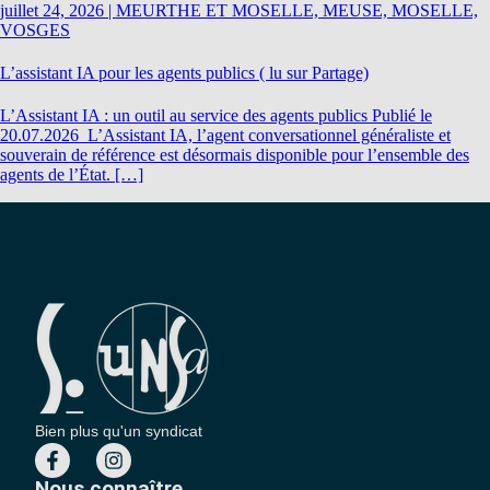
juillet 24, 2026
|
MEURTHE ET MOSELLE, MEUSE, MOSELLE,
VOSGES
L’assistant IA pour les agents publics ( lu sur Partage)
L’Assistant IA : un outil au service des agents publics Publié le
20.07.2026 L’Assistant IA, l’agent conversationnel généraliste et
souverain de référence est désormais disponible pour l’ensemble des
agents de l’État. […]
Bien plus qu'un syndicat
Nous connaître