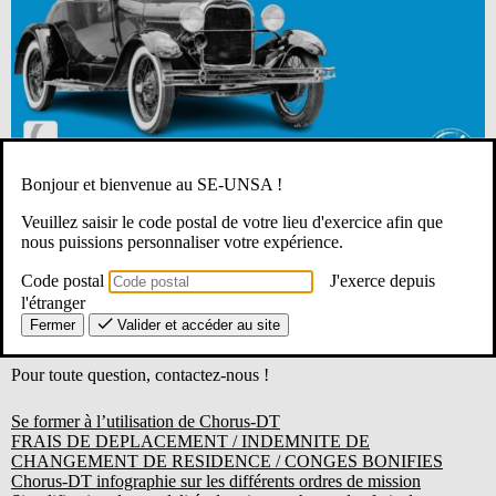
Bonjour et bienvenue au SE-UNSA !
Veuillez saisir le code postal de votre lieu d'exercice afin que
nous puissions personnaliser votre expérience.
Code postal
J'exerce depuis
Vous trouverez ci-dessous une sélection d’articles lus sur Partage
l'étranger
pour vous aider à demander vos frais de déplacements selon votre
Fermer
Valider et accéder au site
situation ( AESH, postes partagés, formations…)
Pour toute question, contactez-nous !
Se former à l’utilisation de Chorus-DT
FRAIS DE DEPLACEMENT / INDEMNITE DE
CHANGEMENT DE RESIDENCE / CONGES BONIFIES
Chorus-DT infographie sur les différents ordres de mission