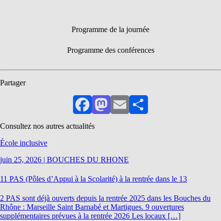
Programme de la journée
Programme des conférences
Partager
Facebook
Mastodon
Email
Partager
Consultez nos autres actualités
École inclusive
juin 25, 2026
|
BOUCHES DU RHONE
11 PAS (Pôles d’Appui à la Scolarité) à la rentrée dans le 13
2 PAS sont déjà ouverts depuis la rentrée 2025 dans les Bouches du
Rhône : Marseille Saint Barnabé et Martigues. 9 ouvertures
supplémentaires prévues à la rentrée 2026 Les locaux […]