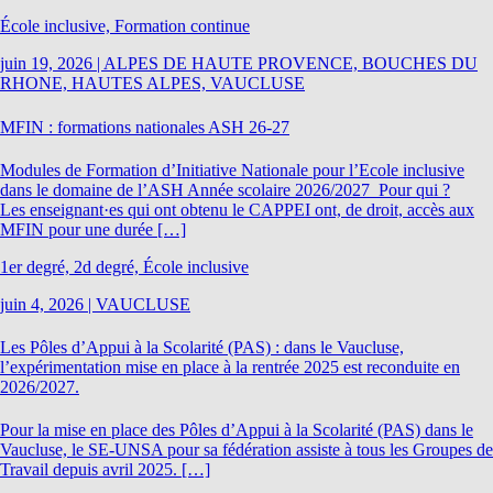
École inclusive, Formation continue
juin 19, 2026
|
ALPES DE HAUTE PROVENCE, BOUCHES DU
RHONE, HAUTES ALPES, VAUCLUSE
MFIN : formations nationales ASH 26-27
Modules de Formation d’Initiative Nationale pour l’Ecole inclusive
dans le domaine de l’ASH Année scolaire 2026/2027 Pour qui ?
Les enseignant·es qui ont obtenu le CAPPEI ont, de droit, accès aux
MFIN pour une durée […]
1er degré, 2d degré, École inclusive
juin 4, 2026
|
VAUCLUSE
Les Pôles d’Appui à la Scolarité (PAS) : dans le Vaucluse,
l’expérimentation mise en place à la rentrée 2025 est reconduite en
2026/2027.
Pour la mise en place des Pôles d’Appui à la Scolarité (PAS) dans le
Vaucluse, le SE-UNSA pour sa fédération assiste à tous les Groupes de
Travail depuis avril 2025. […]