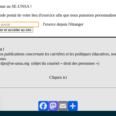
venue au SE-UNSA !
duc
 code postal de votre lieu d'exercice afin que nous puissions personnalise
J'exerce depuis l'étranger
6
der et accéder au site
t !
os publications concernant les carrières et les politiques éducatives, n
ous.
 dpo@se-unsa.org (objet du courriel « droit des personnes »)
Cliquez ici
Facebook
Mastodon
Email
Partager