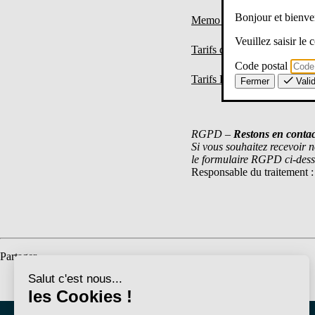
Bonjour et bien
Memo Prevoyance Unsa E
Veuillez saisir le
Tarifs dépendance 2026
Code postal
Tarifs Frais d’obsèques 202
Fermer
Vali
RGPD –
Restons en contac
Si vous souhaitez recevoir n
le formulaire RGPD ci-dess
Responsable du traitement :
Partager