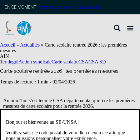
contenu
principal
EN CE MOMENT :
profitez de l’adhésion anticipée
Accueil
»
Actualités
»
Carte scolaire rentrée 2026 : les premières
mesures
AIN
1er degré
Action syndicale
Carte scolaire
CSA
CSA SD
Carte scolaire rentrée 2026 : les premières mesures
Temps de lecture : 1 min -
02/04/2026
Aujourd’hui s’est tenu le CSA départemental qui fixe les premières
mesures de carte scolaire pour la rentrée 2026.
La prochaine instance traitant de la carte scolaire, le CDEN, aura
Bonjour et bienvenue au SE-UNSA !
lieu le vendredi 3 avril 2026.
Veuillez saisir le code postal de votre lieu d'exercice afin que
L’UNSA éducation 01 a voté l’abstention sur ce projet de mesure
nous puissions personnaliser votre expérience.