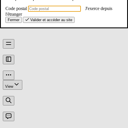
de carte scolaire.
Code postal
J'exerce depuis
l'étranger
Mesures de carte scolaire - rentrée 2026
Fermer
Valider et accéder au site