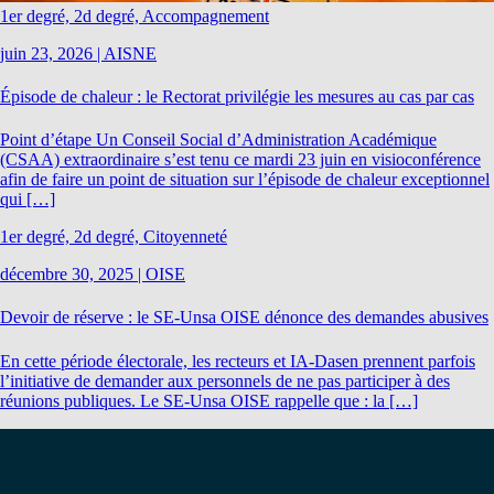
1er degré, 2d degré, Accompagnement
juin 23, 2026
|
AISNE
Épisode de chaleur : le Rectorat privilégie les mesures au cas par cas
Point d’étape Un Conseil Social d’Administration Académique
(CSAA) extraordinaire s’est tenu ce mardi 23 juin en visioconférence
afin de faire un point de situation sur l’épisode de chaleur exceptionnel
qui […]
1er degré, 2d degré, Citoyenneté
décembre 30, 2025
|
OISE
Devoir de réserve : le SE-Unsa OISE dénonce des demandes abusives
En cette période électorale, les recteurs et IA-Dasen prennent parfois
l’initiative de demander aux personnels de ne pas participer à des
réunions publiques. Le SE-Unsa OISE rappelle que : la […]