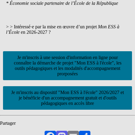
* Économie sociale partenaire de l’École de la République
> > Intéressé·e par la mise en œuvre d’un projet
Mon ESS à
l’École
en 2026-2027 ?
Je m'inscris à une session d'information en ligne pour
connaître la démarche de projet "Mon ESS à l'école", les
outils pédagogiques et les modalités d'accompagnement
prorposées
Je m'inscris au dispositif "Mon ESS à l'école" 2026/2027 et
je bénéficie d'un accompagnement gratuit et d'outils
pédagogiques en accès libre
Partager