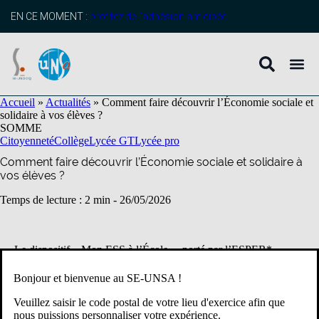
contenu
principal
EN CE MOMENT :
profitez de l’adhésion anticipée
Accueil
»
Actualités
»
Comment faire découvrir l’Économie sociale et
solidaire à vos élèves ?
SOMME
Citoyenneté
Collège
Lycée GT
Lycée pro
Comment faire découvrir l’Économie sociale et solidaire à
vos élèves ?
Temps de lecture : 2 min -
26/05/2026
Le dispositif « Mon ESS à l’École », porté par l’ESPER*,
permet aux élèves de collège, lycée et MFR de découvrir
concrètement l’Économie sociale et solidaire (ESS) à travers des
Bonjour et bienvenue au SE-UNSA !
projets collectifs, coopératifs et citoyens. Cette initiative
pédagogique développe l’engagement, l’autonomie et l’esprit
Veuillez saisir le code postal de votre lieu d'exercice afin que
critique des jeunes tout en sensibilisant aux enjeux sociaux,
nous puissions personnaliser votre expérience.