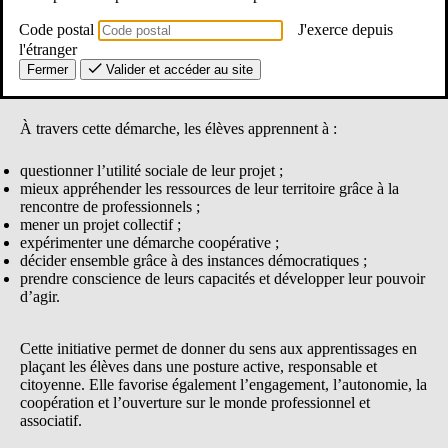
e
environnementaux et démocratiques. Participez à la 11
édition !
Code postal
J'exerce depuis
l'étranger
Fermer
Valider et accéder au site
De nouvelles compétences pour les élèves
À travers cette démarche, les élèves apprennent à :
questionner l’utilité sociale de leur projet ;
mieux appréhender les ressources de leur territoire grâce à la
rencontre de professionnels ;
mener un projet collectif ;
expérimenter une démarche coopérative ;
décider ensemble grâce à des instances démocratiques ;
prendre conscience de leurs capacités et développer leur pouvoir
d’agir.
Cette initiative permet de donner du sens aux apprentissages en
plaçant les élèves dans une posture active, responsable et
citoyenne. Elle favorise également l’engagement, l’autonomie, la
coopération et l’ouverture sur le monde professionnel et
associatif.