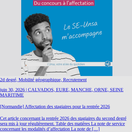
2d degré, Mobilité géographique, Recrutement
juin 30, 2026
|
CALVADOS, EURE, MANCHE, ORNE, SEINE
MARITIME
[Normandie] Affectation des stagiaires pour la rentrée 2026
Cet article concernant la rentrée 2026 des stagiaires du second degré
sera mis à jour régulièrement. Table des matières La note de service
concernant les modalités d’affectation La note de […]