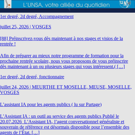
1er degré, 2d degré, Accompagnement
juillet 25, 2026
|
VOSGES
[88] Préinscrivez-vous dès maintenant à nos stages et visios de la
rentrée !
Afin de préparer au mieux notre programme de formation pour la
prochaine rentrée scolaire, nous vous proposons de vous préinscrire
dès maintenant à un ou plusieurs stages qui vous intéressent.( […]
1er degré, 2d degré, fonctionnaire
juillet 24, 2026
|
MEURTHE ET MOSELLE, MEUSE, MOSELLE,
VOSGES
L’assistant IA pour les agents publics ( lu sur Partage)
L’Assistant IA : un outil au service des agents publics Publié le
20.07.2026 L’Assistant IA, l’agent conversationnel généraliste et
souverain de référence est désormais disponible pour l’ensemble des
agents de l’État. […]