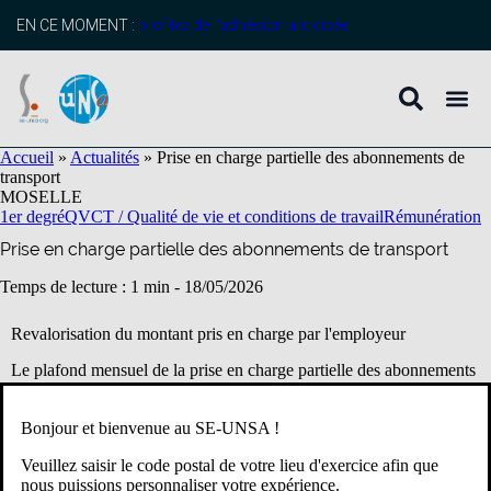
contenu
principal
EN CE MOMENT :
profitez de l’adhésion anticipée
Accueil
»
Actualités
»
Prise en charge partielle des abonnements de
transport
MOSELLE
1er degré
QVCT / Qualité de vie et conditions de travail
Rémunération
Prise en charge partielle des abonnements de transport
Temps de lecture : 1 min -
18/05/2026
Revalorisation du montant pris en charge par l'employeur
Le plafond mensuel de la prise en charge partielle des abonnements
de transport est revalorisé à hauteur de 104,04€ à compter du 1er
janvier 2026.
Bonjour et bienvenue au SE-UNSA !
Pour rappel, la prise en charge partielle du prix des titres
Veuillez saisir le code postal de votre lieu d'exercice afin que
d’abonnement correspondant aux déplacements effectués par les
nous puissions personnaliser votre expérience.