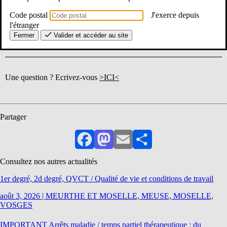
agents publics entre leur résidence habituelle et leur lieu de travail
s’établit à 75% depuis le 1er septembre 2023.
Code postal
J'exerce depuis
l'étranger
Le document à remplir est disponible
>ICI<
Fermer
Valider et accéder au site
Une question ? Ecrivez-vous
>ICI<
Partager
Facebook
Mastodon
Email
Partager
Consultez nos autres actualités
1er degré, 2d degré, QVCT / Qualité de vie et conditions de travail
août 3, 2026
|
MEURTHE ET MOSELLE, MEUSE, MOSELLE,
VOSGES
IMPORTANT Arrêts maladie / temps partiel thérapeutique : du