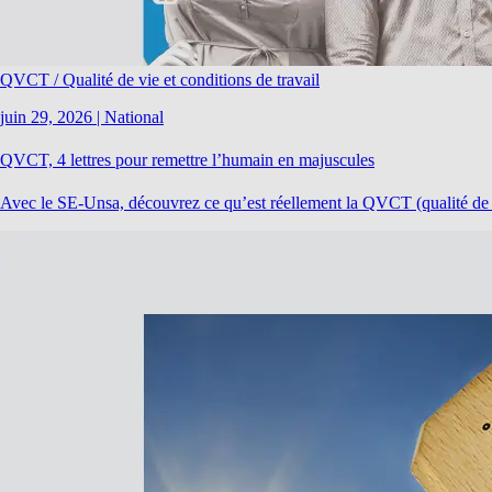
QVCT / Qualité de vie et conditions de travail
juin 29, 2026
|
National
QVCT, 4 lettres pour remettre l’humain en majuscules
Avec le SE-Unsa, découvrez ce qu’est réellement la QVCT (qualité de vie