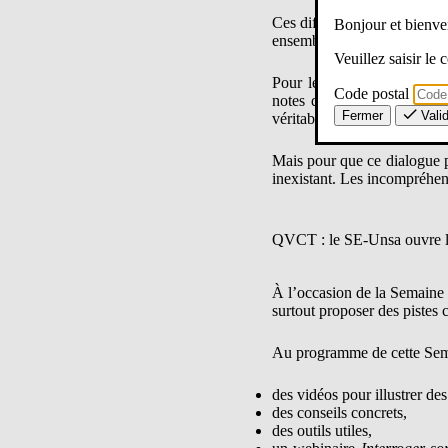
Ces difficultés sont souvent
Bonjour et bien
ensemble, cela s’apprend.
Veuillez saisir le
Pour le SE-Unsa,
construir
Code postal
notes de service ou de pla
Fermer
Vali
véritable culture de la coopé
Mais pour que ce dialogue pu
inexistant. Les incompréhens
QVCT : le SE-Unsa ouvre le 
À l’occasion de la Semain
surtout proposer des pistes 
Au programme de cette Sem
des vidéos pour illustrer des
des conseils concrets,
des outils utiles,