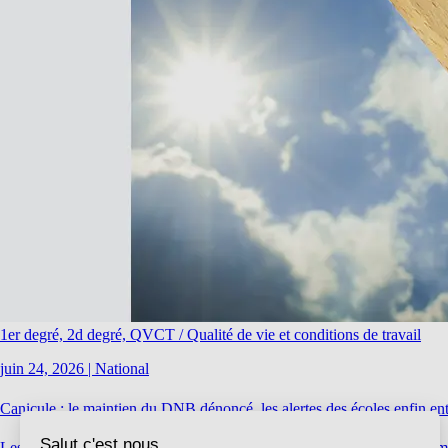
1er degré, 2d degré, QVCT / Qualité de vie et conditions de travail
juin 24, 2026
|
National
Canicule : le maintien du DNB dénoncé, les alertes des écoles enfin e
Les jours qui nous séparent de la très attendue pause de juillet-août s