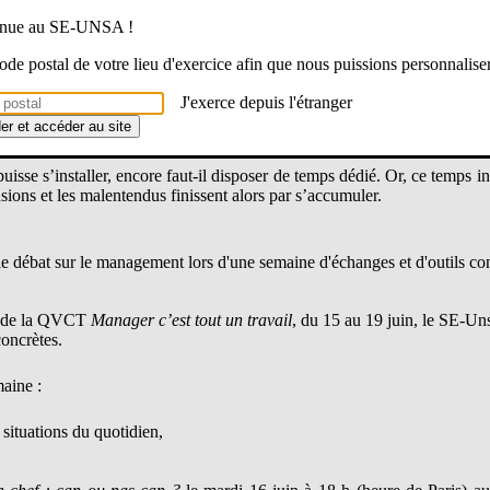
 la conséquence d’une réalité que l’Éducation nationale refuse encore de 
venue au SE-UNSA !
 code postal de votre lieu d'exercice afin que nous puissions personnalise
e un climat de travail serein
au sein des écoles et des établissements 
J'exerce depuis l'étranger
ns successifs. Cela
se construit au quotidien, avec les équipes, dans 
der et accéder au site
ration.
isse s’installer, encore faut-il disposer de
temps dédié
. Or, ce temps i
ions et les malentendus finissent alors par
s’accumuler.
débat sur le management lors d'une semaine d'échanges et d'outils co
e de la QVCT
Manager c’est tout un travail
, du 15 au 19 juin, le SE-Uns
concrètes.
aine :
 situations du quotidien,