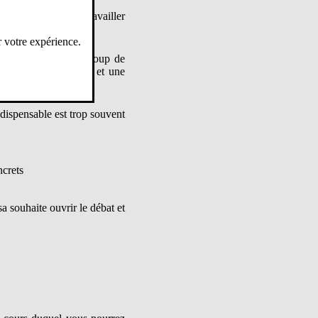
regarder en face : travailler
r votre expérience.
ne se décrète pas à coup de
l’écoute, le dialogue et une
ndispensable est trop souvent
ncrets
a souhaite ouvrir le débat et