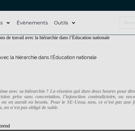
és
Évènements
Outils
s de travail avec la hiérarchie dans l’Éducation nationale
avec la hiérarchie dans l’Éducation nationale
ème avec sa hiérarchie ? La réunion qui dure deux heures pour dire
cision prise sans concertation, l’injonction contradictoire, ou en
n en aurait eu besoin. Pour le SE-Unsa, non, ce n’est pas une fat
 on n’est pas obligé de subir.
pprend