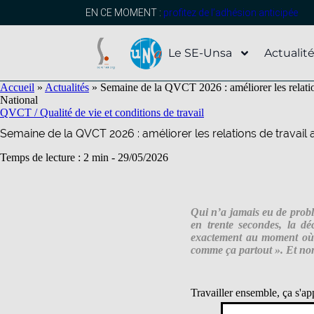
contenu
principal
EN CE MOMENT :
profitez de l’adhésion anticipée
Le SE-Unsa
Actualit
Accueil
»
Actualités
»
Semaine de la QVCT 2026 : améliorer les relation
National
QVCT / Qualité de vie et conditions de travail
Semaine de la QVCT 2026 : améliorer les relations de travail 
Temps de lecture : 2 min -
29/05/2026
Qui n’a jamais eu de probl
en trente secondes, la dé
exactement au moment où o
comme ça partout ». Et non,
Travailler ensemble, ça s'a