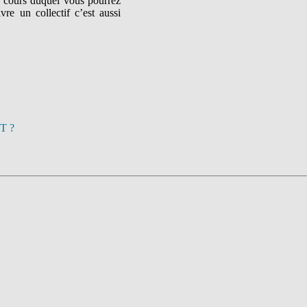
u cours duquel vous pourrez
re un collectif c’est aussi
CT ?