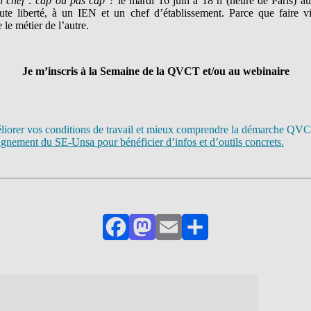
n chef : cap ou pas cap ?
le mardi 16 juin à 18 h (heure de Paris) a
ute liberté, à un IEN et un chef d’établissement. Parce que faire viv
le métier de l’autre.
Je m’inscris à la Semaine de la QVCT et/ou au webinaire
liorer vos conditions de travail et mieux comprendre la démarche QV
ement du SE-Unsa pour bénéficier d’infos et d’outils concrets.
Facebook
Mastodon
Email
Partager