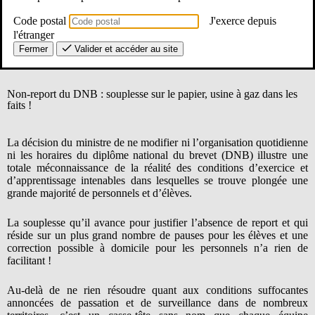
municipalités ou encore de notre hiérarchie…
Lors de la réunion ministérielle de gestion de crise qui s’est
Code postal
J'exerce depuis
déroulée ce mercredi 24 juin, le SE-Unsa a dénoncé une décision
l'étranger
de non-report du DNB et a alerté sur des aberrations
Fermer
Valider et accéder au site
d’organisation scolaire.
Non-report du DNB : souplesse sur le papier, usine à gaz dans les
faits !
La décision du ministre de ne modifier ni l’organisation quotidienne
ni les horaires du diplôme national du brevet (DNB) illustre une
totale méconnaissance de la réalité des conditions d’exercice et
d’apprentissage intenables dans lesquelles se trouve plongée une
grande majorité de personnels et d’élèves.
La souplesse qu’il avance pour justifier l’absence de report et qui
réside sur un plus grand nombre de pauses pour les élèves et une
correction possible à domicile pour les personnels n’a rien de
facilitant !
Au-delà de ne rien résoudre quant aux conditions suffocantes
annoncées de passation et de surveillance dans de nombreux