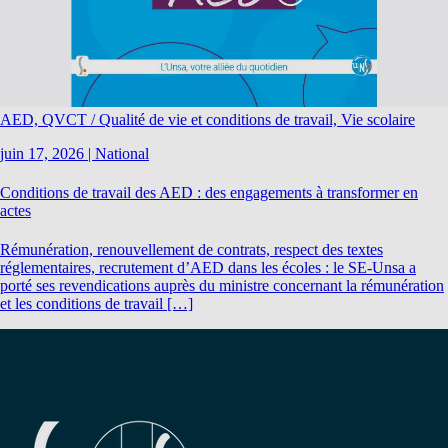
AED, QVCT / Qualité de vie et conditions de travail, Vie scolaire
juin 17, 2026
|
National
Conditions de travail des AED : des engagements à transformer en
actes
Rémunération, renouvellement de contrats, respect des textes
réglementaires, recrutement d’AED dans les écoles : le SE-Unsa a
porté ses revendications auprès du ministre concernant la rémunération
et les conditions de travail […]