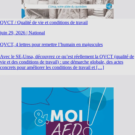
QVCT / Qualité de vie et conditions de travail
juin 29, 2026
|
National
QVCT, 4 lettres pour remettre l’humain en majuscules
Avec le SE-Unsa, découvrez ce qu’est réellement la QVCT (qualité de
vie et des conditions de travail) : une démarche globale, des actes
concrets pour améliorer les conditions de travail et […]