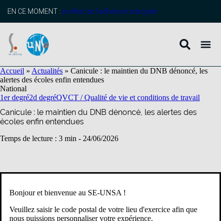
contenu
principal
EN CE MOMENT :
profitez de l’adhésion anticipée
Accueil
»
Actualités
»
Canicule : le maintien du DNB dénoncé, les
alertes des écoles enfin entendues
National
1er degré
2d degré
QVCT / Qualité de vie et conditions de travail
Canicule : le maintien du DNB dénoncé, les alertes des
écoles enfin entendues
Temps de lecture : 3 min -
24/06/2026
Les jours qui nous séparent de la très attendue pause de juillet-
août semblent d’une longueur intenable tant de nombreuses
Bonjour et bienvenue au SE-UNSA !
équipes peinent à trouver des aménagements alternatifs pour faire
face aux températures très élevées de ces derniers jours. Sans
Veuillez saisir le code postal de votre lieu d'exercice afin que
compter les injonctions farfelues voire non légales de certaines
nous puissions personnaliser votre expérience.