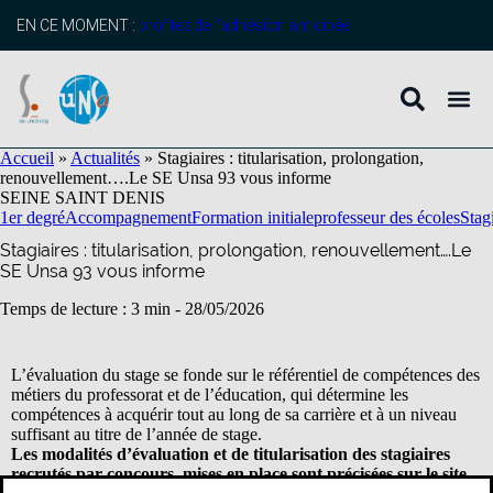
contenu
principal
EN CE MOMENT :
profitez de l’adhésion anticipée
Accueil
»
Actualités
»
Stagiaires : titularisation, prolongation,
renouvellement….Le SE Unsa 93 vous informe
SEINE SAINT DENIS
1er degré
Accompagnement
Formation initiale
professeur des écoles
Stag
Stagiaires : titularisation, prolongation, renouvellement….Le
SE Unsa 93 vous informe
Temps de lecture : 3 min -
28/05/2026
L’évaluation du stage se fonde sur le référentiel de compétences des
métiers du professorat et de l’éducation, qui détermine les
compétences à acquérir tout au long de sa carrière et à un niveau
suffisant au titre de l’année de stage.
Les modalités d’évaluation et de titularisation des stagiaires
recrutés par concours, mises en place sont précisées
sur le site