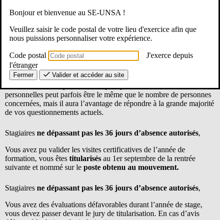
du gouvernement
Bonjour et bienvenue au SE-UNSA !
Pour ceux d’entre vous qui, au regard du déroulement de leur année
Veuillez saisir le code postal de votre lieu d'exercice afin que
de stage, étudient la probabilité
de se retrouver en prolongation
nous puissions personnaliser votre expérience.
ou renouvellement de stage
à la rentrée prochaine, nous avons
préparé un petit mémento des différentes situations dans lesquelles
Code postal
J'exerce depuis
vous pourriez vous reconnaître afin que vous sachiez comment
l'étranger
l’administration devrait gérer votre situation dans les mois à venir.
Fermer
Valider et accéder au site
Ce mémento n’est pas exhaustif puisque le nombre de situations
personnelles peut parfois être le même que le nombre de personnes
concernées, mais il aura l’avantage de répondre à la grande majorité
de vos questionnements actuels.
Stagiaires
ne dépassant pas les
36 jours d’absence autorisés
,
Vous avez pu valider les visites certificatives de l’année de
formation, vous êtes
titularisés
au 1er septembre de la rentrée
suivante et nommé sur le
poste obtenu au mouvement.
Stagiaires
ne dépassant pas les 36 jours d’absence autorisés
,
Vous avez des évaluations défavorables durant l’année de stage,
vous devez passer devant le jury de titularisation. En cas d’avis