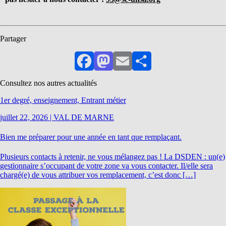
Partager
Facebook
Mastodon
Email
Partager
Consultez nos autres actualités
1er degré, enseignement, Entrant métier
juillet 22, 2026
|
VAL DE MARNE
Bien me préparer pour une année en tant que remplaçant.
Plusieurs contacts à retenir, ne vous mélangez pas ! La DSDEN : un(e)
gestionnaire s’occupant de votre zone va vous contacter. Il/elle sera
chargé(e) de vous attribuer vos remplacement, c’est donc […]