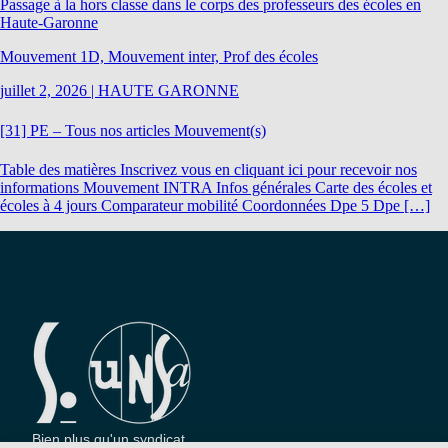
Passage à la hors classe dans le corps des professeurs des écoles en
Haute-Garonne
Mouvement 1D, Mouvement inter, Prof des écoles
juillet 2, 2026
|
HAUTE GARONNE
[31] PE – Tous nos articles Mouvement(s)
Table des matières Inscrivez vous en cliquant ici pour recevoir nos
informations Mouvement INTRA Infos générales Carte des écoles et
écoles à 4 jours Comparateur mobilité Coordonnées Dpe 5 Dpe […]
Bien plus qu'un syndicat