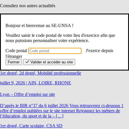
Consultez nos autres actualités
1er degré, 2d degré, CAPPEI
juillet 9, 2026
|
AIN, LOIRE, RHONE
Bonjour et bienvenue au SE-UNSA !
Veuillez saisir le code postal de votre lieu d'exercice afin que
Lyon – Appel à candidature : Enseignant Référent (ERSH) pour le 2D,
nous puissions personnaliser votre expérience.
2026-2027
Code postal
J'exerce depuis
D’après le BIR n°37 du 6 juillet 2026 L’enseignant référent est l’acteur
l'étranger
central des actions conduites par l’Éducation nationale pour les élèves
Fermer
Valider et accéder au site
en situation de handicap. Interlocuteur privilégié des familles, […]
1er degré, 2d degré, Mobilité professionnelle
juillet 9, 2026
|
AIN, LOIRE, RHONE
Lyon – Offre d’emploi sur site
D’après le BIR n°37 du 6 juillet 2026 Vous retrouverez ci-dessous 1
offre d’emploi publiées sur le site internet Rejoignez les métiers de
l’éducation, du sport et de la – […]
1er degré, Carte scolaire, CSA SD