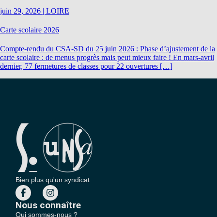
juin 29, 2026
|
LOIRE
Carte scolaire 2026
Compte-rendu du CSA-SD du 25 juin 2026 : Phase d’ajustement de la
carte scolaire : de menus progrès mais peut mieux faire ! En mars-avril
dernier, 77 fermetures de classes pour 22 ouvertures […]
Bien plus qu'un syndicat
Nous connaître
Qui sommes-nous ?