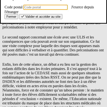
corps a permis de découvrir la situation de personnels « isolés » et
trop souvent « oubliés » dans leurs spécificités. Comme beaucoup
Code postal
J'exerce depuis
d’agents de notre ministères elles et ils en font toujours plus qu’elles
l'étranger
et ils ne le devraient, dépassant leurs missions et leur temps de
Fermer
Valider et accéder au site
travail et, par la-même, s’exposant à de nombreux risques (routiers,
physiques, psycho-sociaux). Nous avons pu les lister et poser des
préconisations à notre employeur pour y remédier.
Le second rapport concernait une école avec une ULIS et les
conséquences que cela pouvait avoir sur son organisation. Ce fut
une visite complexe pour laquelle des risques sont apparues mais
qui sont difficiles à verbaliser et à quantifier. Des préconisations ont
été posées mais c’est un travail qui devra continuer.
Enfin, lors de cette séance, un débat a eu lieu sur la gestion des
enfants difficiles dans les écoles primaires. Il s’est appuyé tout à la
fois sur l’action de la CEDASE mais aussi de quelques situations
emblématiques tirées des fiches RSST. On ne peut pas dire que la
DSDEN et les différentes autorités ne font rien face à un élève
difficile, violent en actes et/ou en paroles dans les écoles.
Néanmoins, force est de constater qu’un tabou persiste : le maintien
à toute force des élèves difficilement scolarisables même si des
périodes d' »exclusion » existent. De même, l’Education nationale
est tributaire du manque de place dans les structures médicales où