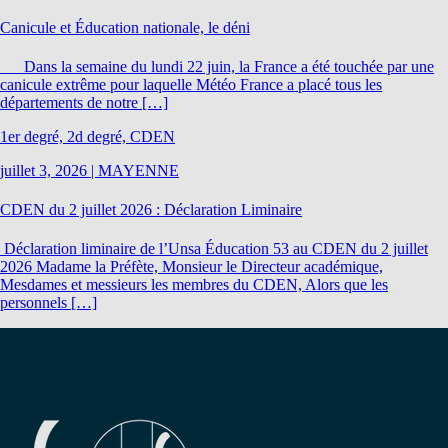
Canicule et Éducation nationale, le déni
Dans la semaine du lundi 22 juin, la France a été touchée par une
canicule extrême pour laquelle Météo France a placé tous les
départements de notre […]
1er degré, 2d degré, CDEN
juillet 3, 2026
|
MAYENNE
CDEN du 2 juillet 2026 : Déclaration Liminaire
Déclaration liminaire de l’Unsa Éducation 53 au CDEN du 2 juillet
2026 Madame la Préfète, Monsieur le Directeur académique,
Mesdames et messieurs les membres du CDEN, Alors que les
personnels […]