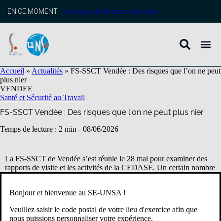
contenu
principal
EN CE MOMENT :
profitez de l’adhésion anticipée
Accueil
»
Actualités
»
FS-SSCT Vendée : Des risques que l’on ne peut
plus nier
VENDEE
Santé et Sécurité au Travail
FS-SSCT Vendée : Des risques que l’on ne peut plus nier
Temps de lecture : 2 min -
08/06/2026
La FS-SSCT de Vendée s’est réunie le 28 mai pour examiner des
rapports de visite et les activités de la CEDASE. Un certain nombre
de risques auxquels sont exposés les personnels ont pu être posés et
ne pourront plus être niés.
Bonjour et bienvenue au SE-UNSA !
Le premier rapport de visite exposé concernait les infirmières et les
Veuillez saisir le code postal de votre lieu d'exercice afin que
infirmiers de l’Education nationale. Cette visite spécifique à un
nous puissions personnaliser votre expérience.