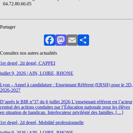
04.72.80.66.05
Partager
Facebook
Mastodon
Email
Partager
Consultez nos autres actualités
1er degré, 2d degré, CAPPEI
juillet 9, 2026
|
AIN, LOIRE, RHONE
Lyon – Appel à candidature : Enseignant Référent (ERSH) pour le 2D,
2026-2027
D’après le BIR n°37 du 6 juillet 2026 L’enseignant référent est l’acteur
central des actions conduites par l’Éducation nationale pour les élèves
en situation de handicap. Interlocuteur privilégié des familles, […]
1er degré, 2d degré, Mobilité professionnelle
juillet 9, 2026
|
AIN, LOIRE, RHONE