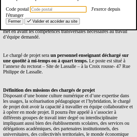
Code postal
J'exerce depuis
La délégation de région académique au numérique éducatif – Site
l'étranger
de Lyon, recrute un chargé(e) de projet. La fiche de poste ci-
Fermer
Valider et accéder au site
dessous définit les principales missions au sein de la délégation et
met en avant les compétences transversales nécessaires au travail
d’équipe demandé.
Le chargé de projet sera
un personnel enseignant déchargé sur
une quotité à mi-temps ou à quart temps.
Le poste est situé à
l’annexe du rectorat – Site de Lassalle – à la Croix rousse- 47 Rue
Philippe de Lassalle.
Définition des missions des chargés de projet
Disposant d’une bonne culture numérique et d’une expertise dans
les usages, la scénarisation pédagogique et l’hybridation, le chargé
de projet doit avoir la capacité à travailler en équipe collaborative et
à opérer en mode projet. Il pourra être appelé à s’associer à
différents groupes de travail inter degré ou interdisciplinaire
impliquant aussi bien des établissements scolaires, des services ou
délégations académiques, des partenaires institutionnels, des
universitaires, des collectivités territoriales, le monde économique