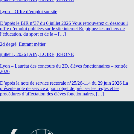
Lyon – Offre d’emploi sur site
D’après le BIR n°37 du 6 juillet 2026 Vous retrouverez ci-dessous 1
offre d’emploi publiées sur le site internet Rejoignez les métiers de
l’éducation, du sport et de la – […]
2d degré, Entrant métier
juillet 1, 2026
|
AIN, LOIRE, RHONE
Lyon – Lauréat des concours du 2D, élèves fonctionnaires – rentrée
2026
D’après la note de service rectorale n°25/26-114 du 29 juin 2026 La
présente note de service a pour objet de préciser les règles et les
procédures d’affectation des élèves fonctionnaires, […]