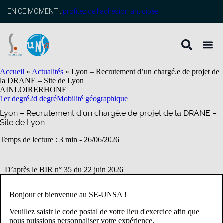
contenu
principal
EN CE MOMENT :
profitez de l’adhésion anticipée
Accueil
»
Actualités
»
Lyon – Recrutement d’un chargé.e de projet de
la DRANE – Site de Lyon
AIN
LOIRE
RHONE
1er degré
2d degré
Mobilité géographique
Lyon – Recrutement d’un chargé.e de projet de la DRANE –
Site de Lyon
Temps de lecture : 3 min -
26/06/2026
D’après le
BIR n° 35 du 22 juin 2026
Bonjour et bienvenue au SE-UNSA !
Un poste de chargé(e) de projet est ouverts à compter du 1er
septembre 2026 à la délégation de région académique au
Veuillez saisir le code postal de votre lieu d'exercice afin que
numérique éducatif – Site de Lyon.
nous puissions personnaliser votre expérience.