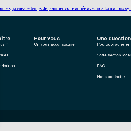
nels, prenez le temps de planifier votre année avec nos formations synd
ître
Pour vous
Une question
us ?
On vous accompagne
Pourquoi adhérer
cales
Votre section loca
relations
FAQ
Nous contacter