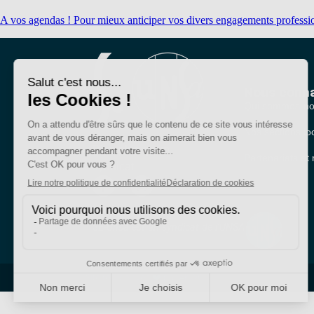
A vos agendas ! Pour mieux anticiper vos divers engagements profession
Nous conna
Qui sommes-no
Nos sections lo
Bien plus qu'un
Partenariats et 
syndicat
SE-Unsa est un syndicat de l’UNSA
Site réalisé avec ❤️ par AKWO