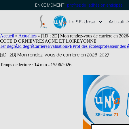
contenu
principal
EN CE MOMENT :
profitez de l’adhésion anticipée
Le SE-Unsa
Actualit
Accueil
»
Actualités
»
[1D ; 2D] Mon rendez-vous de carrière en 202
COTE D OR
NIEVRE
SAONE ET LOIRE
YONNE
1er degré
2d degré
Carrière
Évaluation
PE
Prof des écoles
professeur des 
[1D ; 2D] Mon rendez-vous de carrière en 2026-2027
Temps de lecture : 14 min -
15/06/2026