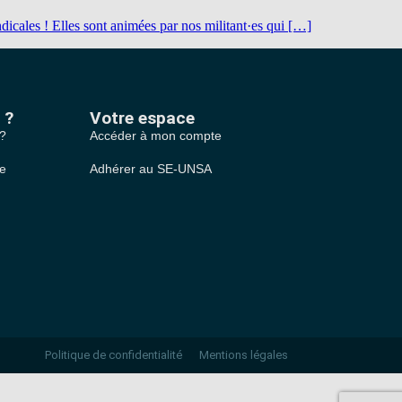
icales ! Elles sont animées par nos militant·es qui […]
 ?
Votre espace
 ?
Accéder à mon compte
le
Adhérer au SE-UNSA
Politique de confidentialité
Mentions légales