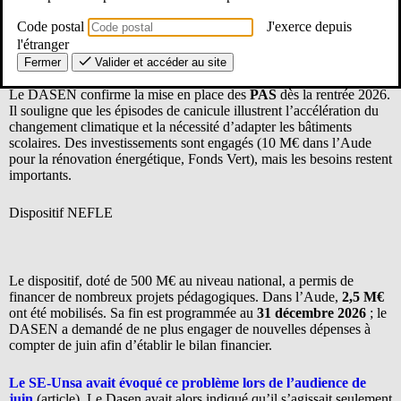
Lors de notre déclaration (en bas de page), l’Unsa Education a
Code postal
J'exerce depuis
évoquéles besoins de l’Ecole Publique audoise, la carte scolaire,
l'étranger
l’école inclusive, la canicule.
Fermer
Valider et accéder au site
Le DASEN confirme la mise en place des
PAS
dès la rentrée 2026.
Il souligne que les épisodes de canicule illustrent l’accélération du
changement climatique et la nécessité d’adapter les bâtiments
scolaires. Des investissements sont engagés (10 M€ dans l’Aude
pour la rénovation énergétique, Fonds Vert), mais les besoins restent
importants.
Dispositif NEFLE
Le dispositif, doté de 500 M€ au niveau national, a permis de
financer de nombreux projets pédagogiques. Dans l’Aude,
2,5 M€
ont été mobilisés. Sa fin est programmée au
31 décembre 2026
; le
DASEN a demandé de ne plus engager de nouvelles dépenses à
compter de juin afin d’établir le bilan financier.
Le SE-Unsa avait évoqué ce problème lors de l’audience de
juin
(
article
). Le Dasen avait alors indiqué qu’il s’agissait seulement