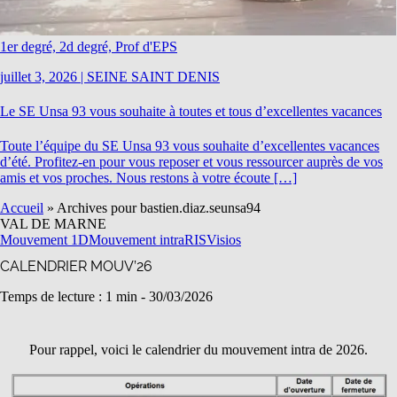
1er degré, 2d degré, Prof d'EPS
juillet 3, 2026
|
SEINE SAINT DENIS
Le SE Unsa 93 vous souhaite à toutes et tous d’excellentes vacances
Toute l’équipe du SE Unsa 93 vous souhaite d’excellentes vacances
d’été. Profitez-en pour vous reposer et vous ressourcer auprès de vos
amis et vos proches. Nous restons à votre écoute […]
Accueil
»
Archives pour bastien.diaz.seunsa94
VAL DE MARNE
Mouvement 1D
Mouvement intra
RIS
Visios
CALENDRIER MOUV’26
Temps de lecture : 1 min -
30/03/2026
Pour rappel, voici le calendrier du mouvement intra de 2026.