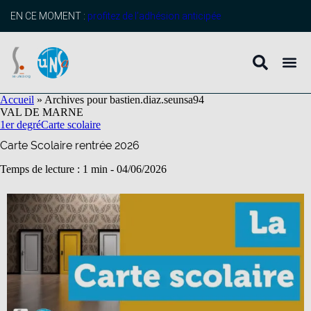
contenu
principal
EN CE MOMENT :
profitez de l’adhésion anticipée
Accueil
»
Archives pour bastien.diaz.seunsa94
VAL DE MARNE
1er degré
Carte scolaire
Carte Scolaire rentrée 2026
Temps de lecture : 1 min -
04/06/2026