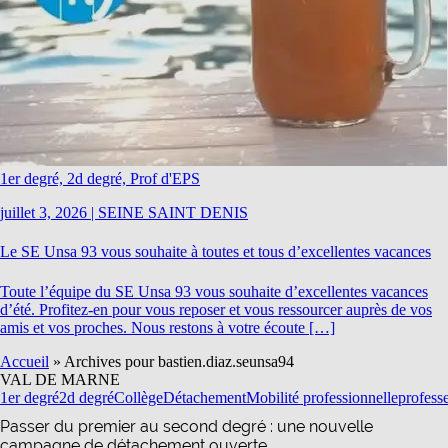
1er degré, 2d degré, Prof d'EPS
juillet 3, 2026
|
SEINE SAINT DENIS
Le SE Unsa 93 vous souhaite à toutes et tous d’excellentes vacances
Toute l’équipe du SE Unsa 93 vous souhaite d’excellentes vacances
d’été. Profitez-en pour vous reposer et vous ressourcer auprès de vos
amis et vos proches. Nous restons à votre écoute […]
Accueil
»
Archives pour bastien.diaz.seunsa94
VAL DE MARNE
1er degré
2d degré
Collège
Détachement
Mobilité professionnelle
profess
Passer du premier au second degré : une nouvelle
campagne de détachement ouverte