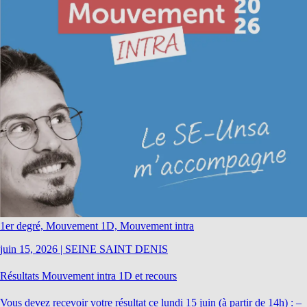
1er degré, Mouvement 1D, Mouvement intra
juin 15, 2026
|
SEINE SAINT DENIS
Résultats Mouvement intra 1D et recours
Vous devez recevoir votre résultat ce lundi 15 juin (à partir de 14h) : –