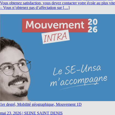
Vous obtenez satisfaction, vous devez contacter votre école au plus vite
– Vous n’obtenez pas d‘affectation sur […]
1er degré, Mobilité géographique, Mouvement 1D
mai 23, 2026
|
SEINE SAINT DENIS