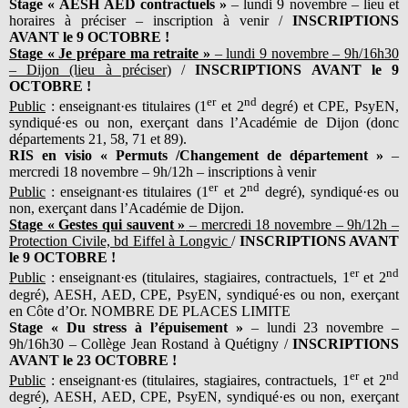
Stage « AESH AED contractuels »
– lundi 9 novembre – lieu et
horaires à préciser – inscription à venir /
INSCRIPTIONS
AVANT le 9 OCTOBRE !
Stage « Je prépare ma retraite »
– lundi 9 novembre – 9h/16h30
– Dijon (lieu à préciser)
/
INSCRIPTIONS AVANT le 9
OCTOBRE !
er
nd
Public
: enseignant·es titulaires (1
et 2
degré) et CPE, PsyEN,
syndiqué·es ou non, exerçant dans l’Académie de Dijon (donc
départements 21, 58, 71 et 89).
RIS en visio « Permuts /Changement de département »
–
mercredi 18 novembre – 9h/12h – inscriptions à venir
er
nd
Public
: enseignant·es titulaires (1
et 2
degré), syndiqué·es ou
non, exerçant dans l’Académie de Dijon.
Stage « Gestes qui sauvent »
– mercredi 18 novembre – 9h/12h –
Protection Civile, bd Eiffel à Longvic
/
INSCRIPTIONS AVANT
le 9 OCTOBRE !
er
nd
Public
: enseignant·es (titulaires, stagiaires, contractuels, 1
et 2
degré), AESH, AED, CPE, PsyEN, syndiqué·es ou non, exerçant
en Côte d’Or. NOMBRE DE PLACES LIMITE
Stage « Du stress à l’épuisement »
– lundi 23 novembre –
9h/16h30 – Collège Jean Rostand à Quétigny /
INSCRIPTIONS
AVANT le 23 OCTOBRE !
er
nd
Public
: enseignant·es (titulaires, stagiaires, contractuels, 1
et 2
degré), AESH, AED, CPE, PsyEN, syndiqué·es ou non, exerçant