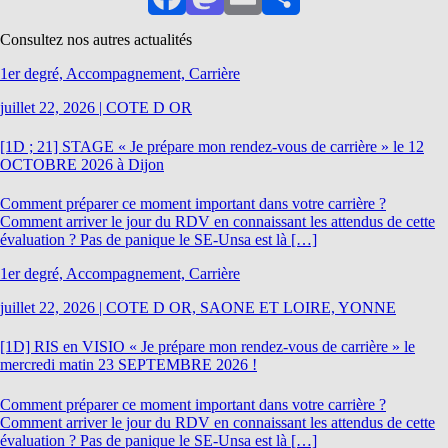
Facebook
Mastodon
Email
Partager
Consultez nos autres actualités
1er degré, Accompagnement, Carrière
juillet 22, 2026
|
COTE D OR
[1D ; 21] STAGE « Je prépare mon rendez-vous de carrière » le 12
OCTOBRE 2026 à Dijon
Comment préparer ce moment important dans votre carrière ?
Comment arriver le jour du RDV en connaissant les attendus de cette
évaluation ? Pas de panique le SE-Unsa est là […]
1er degré, Accompagnement, Carrière
juillet 22, 2026
|
COTE D OR, SAONE ET LOIRE, YONNE
[1D] RIS en VISIO « Je prépare mon rendez-vous de carrière » le
mercredi matin 23 SEPTEMBRE 2026 !
Comment préparer ce moment important dans votre carrière ?
Comment arriver le jour du RDV en connaissant les attendus de cette
évaluation ? Pas de panique le SE-Unsa est là […]