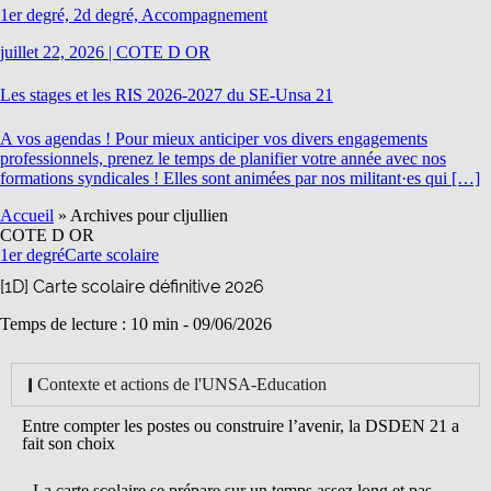
1er degré, 2d degré, Accompagnement
juillet 22, 2026
|
COTE D OR
Les stages et les RIS 2026-2027 du SE-Unsa 21
A vos agendas ! Pour mieux anticiper vos divers engagements
professionnels, prenez le temps de planifier votre année avec nos
formations syndicales ! Elles sont animées par nos militant·es qui […]
Accueil
»
Archives pour cljullien
COTE D OR
1er degré
Carte scolaire
[1D] Carte scolaire définitive 2026
Temps de lecture : 10 min -
09/06/2026
Contexte et actions de l'UNSA-Education
Entre compter les postes ou construire l’avenir, la DSDEN 21 a
fait son choix
La carte scolaire se prépare sur un temps assez long et pas