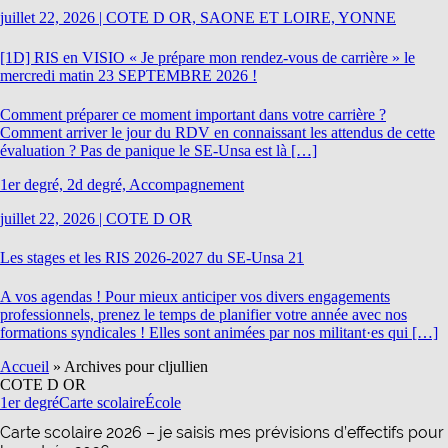
juillet 22, 2026
|
COTE D OR, SAONE ET LOIRE, YONNE
[1D] RIS en VISIO « Je prépare mon rendez-vous de carrière » le
mercredi matin 23 SEPTEMBRE 2026 !
Comment préparer ce moment important dans votre carrière ?
Comment arriver le jour du RDV en connaissant les attendus de cette
évaluation ? Pas de panique le SE-Unsa est là […]
1er degré, 2d degré, Accompagnement
juillet 22, 2026
|
COTE D OR
Les stages et les RIS 2026-2027 du SE-Unsa 21
A vos agendas ! Pour mieux anticiper vos divers engagements
professionnels, prenez le temps de planifier votre année avec nos
formations syndicales ! Elles sont animées par nos militant·es qui […]
Accueil
»
Archives pour cljullien
COTE D OR
1er degré
Carte scolaire
École
Carte scolaire 2026 – je saisis mes prévisions d’effectifs pour