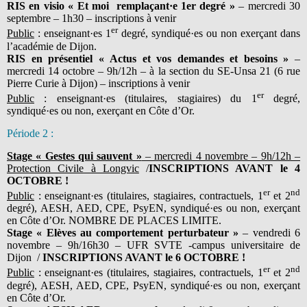
RIS en visio « Et moi remplaçant·e 1er degré »
– mercredi 30
septembre – 1h30 – inscriptions à venir
er
Public
: enseignant·es 1
degré, syndiqué·es ou non exerçant dans
l’académie de Dijon.
RIS en présentiel « Actus et vos demandes et besoins »
–
mercredi 14 octobre – 9h/12h – à la section du SE-Unsa 21 (6 rue
Pierre Curie à Dijon) – inscriptions à venir
er
Public
: enseignant·es (titulaires, stagiaires) du 1
degré,
syndiqué·es ou non, exerçant en Côte d’Or.
Période 2 :
Stage « Gestes qui sauvent »
– mercredi 4 novembre – 9h/12h –
Protection Civile à Longvic
/
INSCRIPTIONS AVANT le 4
OCTOBRE !
er
nd
Public
: enseignant·es (titulaires, stagiaires, contractuels, 1
et 2
degré), AESH, AED, CPE, PsyEN, syndiqué·es ou non, exerçant
en Côte d’Or. NOMBRE DE PLACES LIMITE.
Stage « Elèves au comportement perturbateur »
– vendredi 6
novembre – 9h/16h30 – UFR SVTE -campus universitaire de
Dijon /
INSCRIPTIONS AVANT le 6 OCTOBRE !
er
nd
Public
: enseignant·es (titulaires, stagiaires, contractuels, 1
et 2
degré), AESH, AED, CPE, PsyEN, syndiqué·es ou non, exerçant
en Côte d’Or.