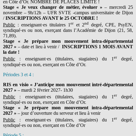
en Côte d’Or. NOMBRE DE PLACES LIMITE !
Stage « Je veux changer de métier, évoluer »
– mercredi 25
novembre – 9h/12h – UFR SVTE -campus universitaire de Dijon
/
INSCRIPTIONS AVANT le 25 OCTOBRE !
er
nd
Public
: enseignant·es titulaires 1
et 2
degré, CPE, PsyEN,
syndiqué·es ou non, exerçant dans l’Académie de Dijon (21, 58,
71,89).
Stage « Je prépare mon mouvement intra-départemental
2027 »
– date et lieu à venir /
INSCRIPTIONS 1 MOIS AVANT
la date !
er
Public
: enseignant·es (titulaires, stagiaires) du 1
degré,
syndiqué·es ou non, exerçant en Côte d’Or.
Périodes 3 et 4 :
RIS en visio « J’anticipe mon mouvement intré-départemental
2027 »
– mardi 2 février 2027- 1h30
er
Public
: enseignant·es (titulaires, stagiaires) du 1
degré,
syndiqué·es ou non, exerçant en Côte d’Or.
Stage « Je prépare mon mouvement intra-départemental
2027 »
– jour d’ouverture du serveur et lieu à venir
er
Public
: enseignant·es (titulaires, stagiaires) du 1
degré,
syndiqué·es ou non, exerçant en Côte d’Or
Période 5 :