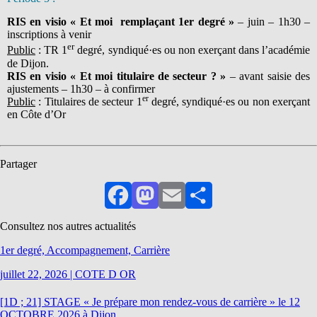
RIS en visio « Et moi remplaçant 1er degré »
– juin – 1h30 –
inscriptions à venir
er
Public
: TR 1
degré, syndiqué·es ou non exerçant dans l’académie
de Dijon.
RIS en visio « Et moi titulaire de secteur ? »
– avant saisie des
ajustements – 1h30 – à confirmer
er
Public
: Titulaires de secteur 1
degré, syndiqué·es ou non exerçant
en Côte d’Or
Partager
Facebook
Mastodon
Email
Partager
Consultez nos autres actualités
1er degré, Accompagnement, Carrière
juillet 22, 2026
|
COTE D OR
[1D ; 21] STAGE « Je prépare mon rendez-vous de carrière » le 12
OCTOBRE 2026 à Dijon