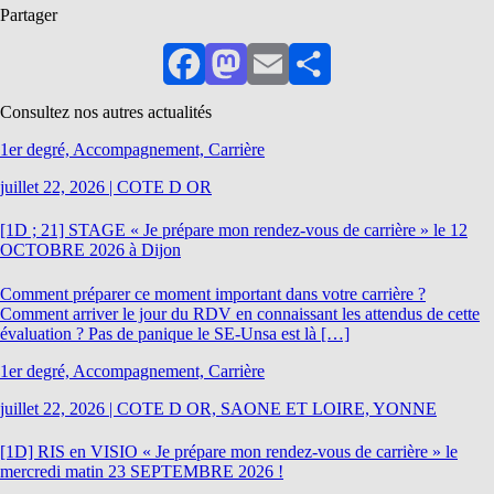
Partager
Facebook
Mastodon
Email
Partager
Consultez nos autres actualités
1er degré, Accompagnement, Carrière
juillet 22, 2026
|
COTE D OR
[1D ; 21] STAGE « Je prépare mon rendez-vous de carrière » le 12
OCTOBRE 2026 à Dijon
Comment préparer ce moment important dans votre carrière ?
Comment arriver le jour du RDV en connaissant les attendus de cette
évaluation ? Pas de panique le SE-Unsa est là […]
1er degré, Accompagnement, Carrière
juillet 22, 2026
|
COTE D OR, SAONE ET LOIRE, YONNE
[1D] RIS en VISIO « Je prépare mon rendez-vous de carrière » le
mercredi matin 23 SEPTEMBRE 2026 !