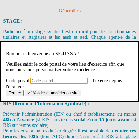
Généralités
STAGE :
Participer à un stage syndical est un droit pour les fonctionnaires
titulaires et stagiaires et les aesh et aed. Chaque agent·e de la
Fonction Publique a droit à
12 jours de stage de formation
syndicale par an
sur le temps de travail. Ce
droit
ne peut donc pas
Bonjour et bienvenue au SE-UNSA !
être refusé par l’administration.
Votre traitement est maintenu pendant la durée du congé de
Veuillez saisir le code postal de votre lieu d'exercice afin que
formation syndicale.
nous puissions personnaliser votre expérience.
La demande est à transmettre à l’administration (IEN ou chef
d’établissement) au moins
1 mois à l’avance
. Une attestation de
Code postal
J'exerce depuis
présence sera remise à l’issue du stage. L’administration vous la
l'étranger
demandera comme justificatif de votre absence.
Fermer
Valider et accéder au site
RIS (Réunion d’Information Syndicale) :
Prévenir l’administration (IEN ou chef d’établissement) au moins
48h à l’avance
(si RIS hors temps scolaire) ou
15 jours avant
(si
RIS sur temps scolaire)
Pour les enseignant·es du 1er degré : il est possible de
déduire ces
heures des 108h
(hors APC) donc d’assister à 1 RIS à la place