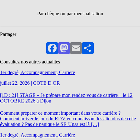
Par chèque ou par mensualisation
Partager
Facebook
Mastodon
Email
Partager
Consultez nos autres actualités
1er degré, Accompagnement, Carrière
juillet 22, 2026
|
COTE D OR
[1D ; 21] STAGE « Je prépare mon rendez-vous de carrière » le 12
OCTOBRE 2026 à Dijon
Comment préparer ce moment important dans votre carrière ?
Comment arriver le jour du RDV en connaissant les attendus de cette
évaluation ? Pas de panique le SE-Unsa est là […]
1er degré, Accompagnement, Carrière