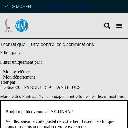
contenu
principal
EN CE MOMENT :
profitez de l’adhésion anticipée
Thématique :
Lutte contre les discriminations
Filtrer par :
Filtrer uniquement par :
Mon académie
Mon département
Trier par :
11/06/2026
- PYRENEES ATLANTIQUES
Marche des Fiertés : l’Unsa engagée contre toutes les discriminations
La 26ème Marche des fiertés de Biarritz se déroulera le samedi 13 juin
2026. L’Unsa Éducation y sera présente, comme chaque année pour
Bonjour et bienvenue au SE-UNSA !
réaffirmer son engagement indéfectible pour l’égalité des […]
Veuillez saisir le code postal de votre lieu d'exercice afin que
Lutte contre les discriminations
UNSA
nous puissions personnaliser votre expérience.