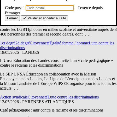
21/05/2026
- National
Code postal
J'exerce depuis
ÉVARS : une mise en œuvre encore très inégale selon les personnels
l'étranger
de l’Éducation nationale
Fermer
Valider et accéder au site
Le SE-Unsa publie les résultats d’une enquête menée par le collectif
contre les LGBTIphobies en milieu scolaire et universitaire auprès de 3
468 personnels des premier et second degrés, dont […]
1er degré
2d degré
Citoyenneté
Égalité femme / homme
Lutte contre les
discriminations
18/05/2026
- LANDES
L’Unsa Education des Landes vous invite à un « café pédagogique »
contre le racisme et les discriminations
Le SEP UNSA Éducation en collaboration avec la Maison
Ecocitoyenne des Landes, La Ligue de L’enseignement des Landes et
la Maison Landaise de l’Europe WIPSEE organise pour tous-toutes les
acteurs […]
Action syndicale
Citoyenneté
Lutte contre les discriminations
12/05/2026
- PYRENEES ATLANTIQUES
Café pédagogique : agir contre le racisme et les discriminations