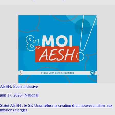
AESH, École inclusive
juin 17, 2026
|
National
Statut AESH : le SE-Unsa refuse la création d’un nouveau métier aux
missions élargies