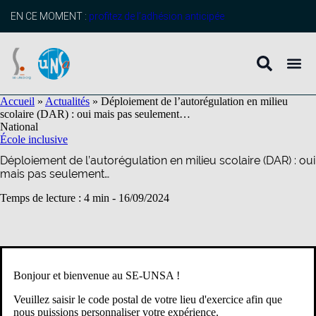
contenu
principal
EN CE MOMENT :
profitez de l’adhésion anticipée
Accueil
»
Actualités
»
Déploiement de l’autorégulation en milieu
scolaire (DAR) : oui mais pas seulement…
National
École inclusive
Déploiement de l’autorégulation en milieu scolaire (DAR) : oui
mais pas seulement…
Temps de lecture : 4 min -
16/09/2024
L’annonce de l’extension du domaine d’intervention des DAR
des élèves présentant des troubles spécifiques de l’autisme (TSA)
Bonjour et bienvenue au SE-UNSA !
à des élèves présentant des troubles spécifiques du langage et des
apprentissages, des troubles déficit de l’attention avec ou sans
Veuillez saisir le code postal de votre lieu d'exercice afin que
hyperactivité (TDAH) et des troubles du développement
nous puissions personnaliser votre expérience.