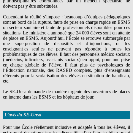
pluridisciplinaires coordonnées par un médecin spécialiste ne
doivent pas y être substituées.
Cependant la réalité s’impose : beaucoup d’équipes pédagogiques
sont au bord de la rupture, faute de prise en charge rapide en ESMS
ou secteur sanitaire et faute de professionnels disponibles pour ces
situations. Le ministère a annoncé que 24 000 élèves sont en attente
de place en ESMS. Aujourd’hui, l’École se retrouve submergée par
une superposition de dispositifs et d’injonctions, or les
enseignant·es seul·es ne peuvent pas répondre à toutes les
problématiques de ces élèves. Il faut des personnels médico-sociaux
(médecins, infirmiers, assistants sociaux) en appui, pour une prise
en charge globale de l’élève. Il faut plus de psychologues de
l’Éducation nationale, des RASED complets, plus d’enseignants
référents pour la scolarisation des élèves en situation de handicap,
etc.
Le SE-Unsa demande de manière urgente des ouvertures de places
en interne dans les ESMS et les hôpitaux de jour.
L’avis du SE-Unsa
Pour une École réellement inclusive et adaptée à tous les élèves, il
est urgent de rationaliser les dispositifs, d’en faire le bilan avant