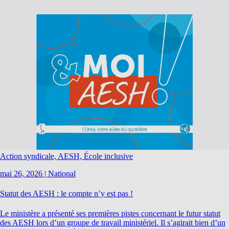
Action syndicale, AESH, École inclusive
mai 26, 2026
|
National
Statut des AESH : le compte n’y est pas !
Le ministère a présenté ses premières pistes concernant le futur statut
des AESH lors d’un groupe de travail ministériel. Il s’agirait bien d’un