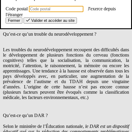
intellectuel (TDI) entérine les annonces faites dans le cadre de la
stratégie nationale 2023-2027 pour les troubles du
Code postal
J'exerce depuis
neurodéveloppement (TND). Pour le SE-Unsa, ce dispositif
l'étranger
supplémentaire ne peut répondre seul aux besoins.
Fermer
Valider et accéder au site
Qu’est-ce qu’un trouble du neurodéveloppement ?
Les troubles du neurodéveloppement recoupent des difficultés dans
le développement de plusieurs fonctions du cerveau (fonctions
cognitives) telles que la socialisation, la communication, la
motricité, l’attention, le raisonnement, la mémoire ou encore les
apprentissages. Une tendance à la hausse est observée dans tous les
pays développés avec, en particulier, une augmentation de la
prévalence de l’autisme et du TDAH depuis une vingtaine
d’années. L’origine de cette hausse n’est pas encore connue
(plusieurs facteurs peuvent être évoqués comme la classification
médicale, les facteurs environnementaux, etc.)
Qu’est-ce qu’un DAR ?
Selon le ministère de l’Éducation nationale,
le DAR est un dispositif
éducatif axé sur la réduction des comportements problématiques