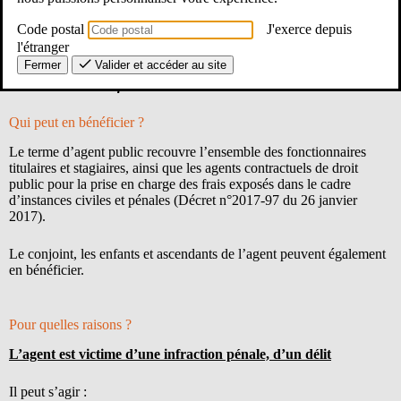
collectivité publique qui l’emploie à la date des faits en cause ou
des faits ayant été imputés de façon diffamatoire».
La loi dispose
Code postal
J'exerce depuis
que « la collectivité publique est tenue de protéger les
l'étranger
fonctionnaires contre les violences, voies de fait, injures,
Fermer
Valider et accéder au site
diffamations ou outrages dont ils pourraient être victime dans
l’exercice de leurs fonctions…
».
Qui peut en bénéficier ?
Le terme d’agent public recouvre l’ensemble des fonctionnaires
titulaires et stagiaires, ainsi que les agents contractuels de droit
public pour la prise en charge des frais exposés dans le cadre
d’instances civiles et pénales (Décret n°2017-97 du 26 janvier
2017).
Le conjoint, les enfants et ascendants de l’agent peuvent également
en bénéficier.
Pour quelles raisons ?
L’agent est victime d’une infraction pénale, d’un délit
Il peut s’agir :