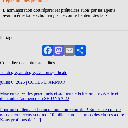
Réparation des préjudices
L’administration doit réparer les préjudices subis par les agents
avant même toute action en justice contre l’auteur des faits.
Partager
Facebook
Mastodon
Email
Partager
Consultez nos autres actualités
1er degré, 2d degré, Action syndicale
juillet 6, 2026
|
COTES D ARMOR
Mise en cause des personnels et soutien de la hiérarchie : Alerte et
demande d’audience du SE-UNSA 22
Pour un soutien aussi concret que notre courrier ! Suite à ce courrier,
nous serons reçus vendredi 10 juillet et nous aurons des choses à dire !
Nous profitons de […]