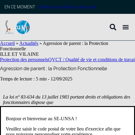
contenu
principal
EN CE MOMENT :
profitez de l’adhésion anticipée
Accueil
»
Actualités
»
Agression de parent : la Protection
Fonctionnelle
ILLE ET VILAINE
Protection des personnels
QVCT / Qualité de vie et conditions de travai
Agression de parent : la Protection Fonctionnelle
Temps de lecture : 5 min -
12/09/2025
La
loi n° 83-634 du 13 juillet 1983 portant droits et obligations des
fonctionnaires dispose que
« A raison de ses fonctions et indépendamment des règles fixées
Bonjour et bienvenue au SE-UNSA !
par le code pénal et par les lois spéciales, le fonctionnaire ou, le
cas échéant, l’ancien fonctionnaire bénéficie, dans les conditions
Veuillez saisir le code postal de votre lieu d'exercice afin que
prévues au présent article, d’une protection organisée par la
nous puissions personnaliser votre expérience.